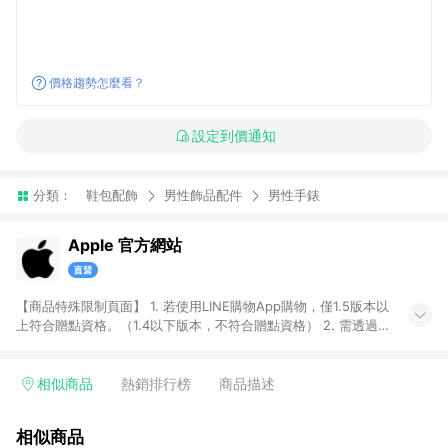
價格趨勢怎麼看？
設定到價通知
分類：
鞋包配飾
男性飾品配件
男性手錶
Apple 官方網站
【商品特殊限制頁面】 1. 若使用LINE購物App購物，僅1.5版本以
上符合贈點資格。（1.4以下版本，不符合贈點資格） 2. 需透過
LINE購物前往Apple蘋果官方網站消費，並在同一瀏覽器於24小
時內結帳，即享有LINE POINTS回饋資格。 3. 符合資格者將於出
貨後3個工作日陸續發送交易訊息通知。 4. 點數將於廠商出貨
相似商品
熱銷排行榜
商品描述
後，隔天起算之60個工作日陸續確認發送。 5. 部分商品不具點數
回饋資格，亦不能使用點數紅包，包含iPhone 17系列、iPhone
相似商品
17e、MacBook Neo、Studio Display XDR 及 Studio Display、