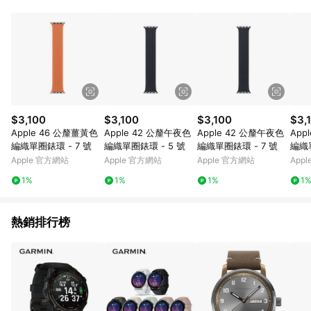
Vision Pro、Vision Pro配件、Pro Display XDR、 禮品卡、禮品
包裝、Apple開發者計畫和運輸、Apple 員購商城、
AppleCare+服務單獨購買或在主產品發貨後購買。 6. 每種型號
都有終⽣回饋限额： a) iPhone、Mac、iPad、Watch、Vision、
Apple TV 及 HomePod : 每個型號6件 b) AirTag 1 件裝及
AirTag 配件: 每款32件 c) AirTag 4 件裝: 8份 d) AirPods 及其他
合資格配: 每款10件 本限額適用於Apple Store網站及APP所有購
買行為，超過限額將停止核發回饋 7. 若您購買符合贈點資格之商
品，且使用禮品卡付款，點數回饋將以扣除禮品卡後的實際付款
$3,100
$3,100
$3,100
$3,
金額為回饋計算。 8. 國際商家之商品金額及回饋點數依據將以商
Apple 46 公釐薑黃色
Apple 42 公釐午夜色
Apple 42 公釐午夜色
App
品未稅價格為準。 9. 2020/7/13 00:00起回饋點數以商品未稅價
編織單圈錶環 - 7 號
編織單圈錶環 - 5 號
編織單圈錶環 - 7 號
編織單
格為準。 10. 若您的訂單內有多項商品且為分批出貨，「LINE購
Apple 官方網站
Apple 官方網站
Apple 官方網站
App
物通知」僅會發送首批出貨的商品資訊，其餘商品資訊將於出貨
後三天顯示於「LINE購物後台>我的>我的訂單>已訂購」。 11.
1%
1%
1%
1
因Apple隱私政策，LINE購物通知發送時，顯示之訂單時間「分:
秒」皆為「59:59」。 12. 建議可將導購過程進行錄影，避免後續
導購失效無從查證
熱銷排行榜