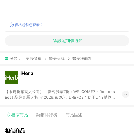
價格趨勢怎麼看？
設定到價通知
分類：
美妝保養
醫美品牌
醫美洗面乳
iHerb
【限時折扣碼大公開】 - 新客獨享7折：WELCOME7 - Doctor's
Best 品牌專屬 7 折(至2026/9/30)：DRB7Q3 1.使用LINE購物下
單前若有點擊其他平台推廣連結，可能導致回饋失敗，建議先清
除cookie後再至LINE購物頁面下單購買。 2.訂單若使用非LINE購
物頁面上提供的折扣碼，則不符合LINE POINTS 回饋資格（官方
相似商品
熱銷排行榜
商品描述
折扣碼定義：帶有iHerb字樣或由英文單字所組成，如
iHerb1212、IMMUNE20等 ; 非iHerb官方折扣碼定義：個人推廣
相似商品
碼或獎勵代碼 （會獲得獎勵金） 、英文數字亂數組合，如