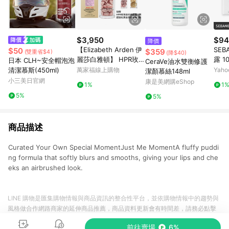
$3,950
$94
降價
【Elizabeth Arden 伊
SEB
$50
$359
(雙重省$4)
(降$40)
麗莎白雅頓】 HPR玫瑰
露 1
日本 CLH~安全帽泡泡
CeraVe油水雙衡修護
金抗痕膠囊 60顆 加贈1
清潔慕斯(450ml)
萬家福線上購物
Yah
潔顏慕絲148ml
4顆
小三美日官網
康是美網購eShop
1%
1
5%
5%
商品描述
Curated Your Own Special MomentJust Me MomentA fluffy puddi
ng formula that softly blurs and smooths, giving your lips and che
eks an airbrushed look.
LINE 購物是匯集購物情報與商品資訊的整合性平台，並依購物情報中的趨勢與
風格做合作網路商家的延伸商品推薦，商品資料更新會有時間差，請務必點擊
商品至各合作網路商家，確認現售價與購物條件，一切資訊以合作廠商網頁為
前往賣場
6%
準。