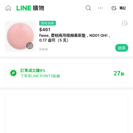
筆記
限時加碼
$461
fwee, 脣頰兩用模糊慕斯盤，ND01 OH!，
0.17 盎司（5 克）
搶購
iHerb
訂單成立賺6%
27
點
下單享LINE POINTS點數