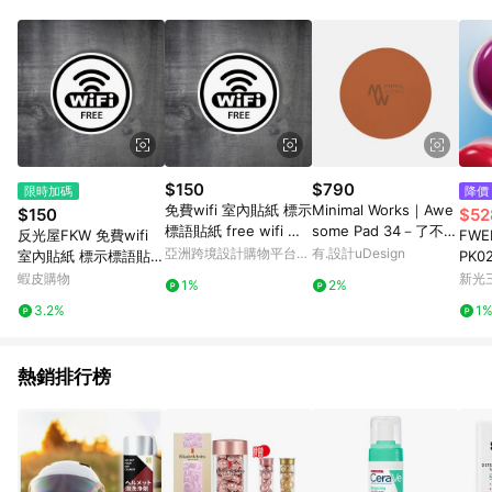
abc567、xyz987等。） 3. iHerb App下單不符合點數回饋資
格。 4.符合贈點資格者，將於出貨後3個工作日陸續發送交易訊
息通知。 5.點數將於廠商出貨後，隔天起算85天後陸續確認發
送。 6.國際商家之商品金額及回饋點數依據將以商品未稅價格為
準。 7.國際商家之商品金額可能受匯率影響而有微幅差異。 8. 如
需確認訂單回饋資格，僅提供訂購後60天內的訂單查詢。 9.多筆
訂單連續下單 : 每一筆訂單皆需獨立從LINE購物完成跳轉，在您
完成一筆訂單的跳轉及結帳後，若需再次下單，請務必重新透過
LINE購物跳轉至iHerb後再完成下單及結帳。
$150
$790
限時加碼
降價
免費wifi 室內貼紙 標示
Minimal Works｜Awe
$150
$52
標語貼紙 free wifi 防
some Pad 34－了不起
反光屋FKW 免費wifi
FW
水貼紙 營業 網路
的圓型墊 直徑34cm
亞洲跨境設計購物平台
有.設計uDesign
室內貼紙 標示標語貼紙
PK02
Pinkoi
free wifi 防水貼紙 營
蝦皮購物
新光三
1%
2%
業 網路分享 商用 店家
3.2%
1
民宿 商店
熱銷排行榜