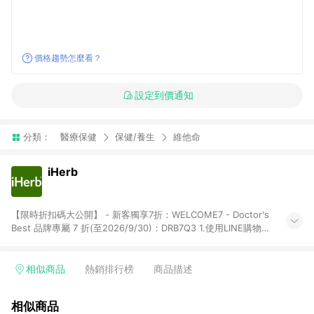
價格趨勢怎麼看？
設定到價通知
分類：
醫療保健
保健/養生
維他命
iHerb
【限時折扣碼大公開】 - 新客獨享7折：WELCOME7 - Doctor's
Best 品牌專屬 7 折(至2026/9/30)：DRB7Q3 1.使用LINE購物下
單前若有點擊其他平台推廣連結，可能導致回饋失敗，建議先清
除cookie後再至LINE購物頁面下單購買。 2.訂單若使用非LINE購
物頁面上提供的折扣碼，則不符合LINE POINTS 回饋資格（官方
相似商品
熱銷排行榜
商品描述
折扣碼定義：帶有iHerb字樣或由英文單字所組成，如
iHerb1212、IMMUNE20等 ; 非iHerb官方折扣碼定義：個人推廣
相似商品
碼或獎勵代碼 （會獲得獎勵金） 、英文數字亂數組合，如