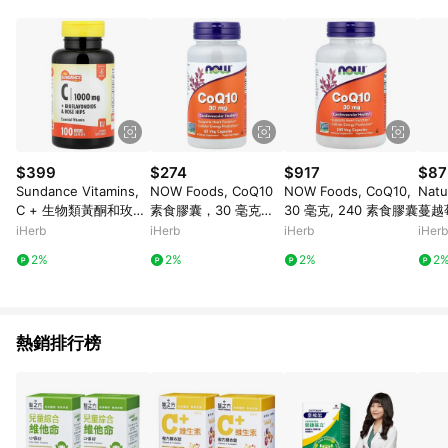
abc567、xyz987等。） 3. iHerb App下單不符合點數回饋資
格。 4.符合贈點資格者，將於出貨後3個工作日陸續發送交易訊
息通知。 5.點數將於廠商出貨後，隔天起算85天後陸續確認發
送。 6.國際商家之商品金額及回饋點數依據將以商品未稅價格為
準。 7.國際商家之商品金額可能受匯率影響而有微幅差異。 8. 如
需確認訂單回饋資格，僅提供訂購後60天內的訂單查詢。 9.多筆
訂單連續下單 : 每一筆訂單皆需獨立從LINE購物完成跳轉，在您
完成一筆訂單的跳轉及結帳後，若需再次下單，請務必重新透過
LINE購物跳轉至iHerb後再完成下單及結帳。
$399
$274
$917
$87
Sundance Vitamins,
NOW Foods, CoQ10
NOW Foods, CoQ10,
Nat
C + 生物類黃酮和玫瑰
素食膠囊，30 毫克，6
30 毫克, 240 素食膠囊
蔓越
果，100 片包衣囊片
0 粒
片
iHerb
iHerb
iHerb
iHerb
2%
2%
2%
2
熱銷排行榜