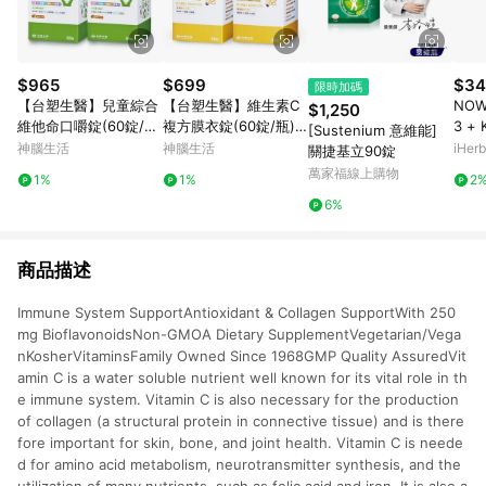
$965
$699
$34
限時加碼
【台塑生醫】兒童綜合
【台塑生醫】維生素C
NOW
$1,250
維他命口嚼錠(60錠/
複方膜衣錠(60錠/瓶) 2
3 +
[Sustenium 意維能]
瓶) 2瓶/組
瓶/組
裝
神腦生活
神腦生活
iHerb
關捷基立90錠
萬家福線上購物
1%
1%
2
6%
商品描述
Immune System SupportAntioxidant & Collagen SupportWith 250
mg BioflavonoidsNon-GMOA Dietary SupplementVegetarian/Vega
nKosherVitaminsFamily Owned Since 1968GMP Quality AssuredVit
amin C is a water soluble nutrient well known for its vital role in th
e immune system. Vitamin C is also necessary for the production
of collagen (a structural protein in connective tissue) and is there
fore important for skin, bone, and joint health. Vitamin C is neede
d for amino acid metabolism, neurotransmitter synthesis, and the