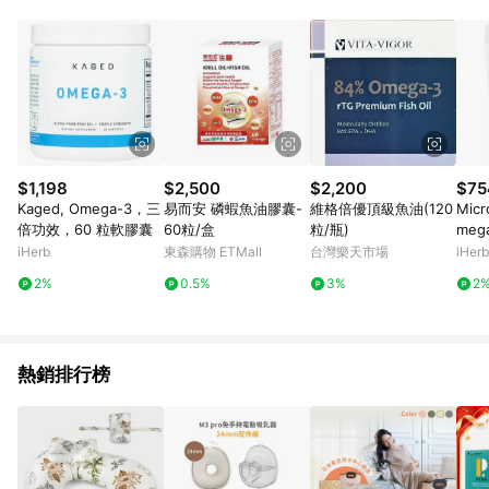
abc567、xyz987等。） 3. iHerb App下單不符合點數回饋資
格。 4.符合贈點資格者，將於出貨後3個工作日陸續發送交易訊
息通知。 5.點數將於廠商出貨後，隔天起算85天後陸續確認發
送。 6.國際商家之商品金額及回饋點數依據將以商品未稅價格為
準。 7.國際商家之商品金額可能受匯率影響而有微幅差異。 8. 如
需確認訂單回饋資格，僅提供訂購後60天內的訂單查詢。 9.多筆
訂單連續下單 : 每一筆訂單皆需獨立從LINE購物完成跳轉，在您
完成一筆訂單的跳轉及結帳後，若需再次下單，請務必重新透過
LINE購物跳轉至iHerb後再完成下單及結帳。
$1,198
$2,500
$2,200
$75
Kaged, Omega-3，三
易而安 磷蝦魚油膠囊-
維格倍優頂級魚油(120
Micr
倍功效，60 粒軟膠囊
60粒/盒
粒/瓶)
mega
on ,
iHerb
東森購物 ETMall
台灣樂天市場
iHerb
0 mg
2%
0.5%
3%
2
熱銷排行榜