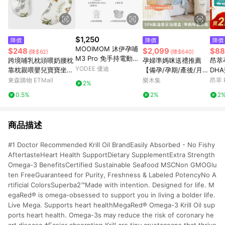
$1,250
降價
降價
降價
MOOIMOM 沐伊孕哺
$248
$2,099
$88
(降$62)
(降$640)
M3 Pro 免手持電動吸
跨境哺乳枕頭喂奶腰枕
孕婦準媽咪送禮推薦
昂萃
乳器系列組合-多款可
YODEE 優迪
靠枕親喂嬰兒寶寶坐喂
【備孕/孕期/產後/月
DHA
選
墊環抱式母乳U型枕
子/足浴禮盒】日本東
盒)
東森購物 ETMall
樂木集
昂萃 Pu
2%
京的產後月子中心都在
0.5%
2%
2
用|孕期腿部保養，產後
快速恢復
商品描述
#1 Doctor Recommended Krill Oil BrandEasily Absorbed - No Fishy
AftertasteHeart Health SupportDietary SupplementExtra Strength
Omega-3 BenefitsCertified Sustainable Seafood MSCNon GMOGlu
ten FreeGuaranteed for Purity, Freshness & Labeled PotencyNo A
rtificial ColorsSuperba2™Made with intention. Designed for life. M
egaRed® is omega-obsessed to support you in living a bolder life.
Live Mega. Supports heart healthMegaRed® Omega-3 Krill Oil sup
ports heart health. Omega-3s may reduce the risk of coronary he