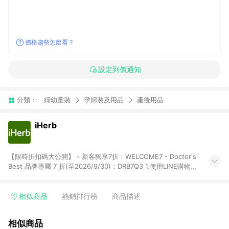
價格趨勢怎麼看？
設定到價通知
分類：
婦幼童裝
孕婦裝及用品
產後用品
iHerb
【限時折扣碼大公開】 - 新客獨享7折：WELCOME7 - Doctor's
Best 品牌專屬 7 折(至2026/9/30)：DRB7Q3 1.使用LINE購物下
單前若有點擊其他平台推廣連結，可能導致回饋失敗，建議先清
除cookie後再至LINE購物頁面下單購買。 2.訂單若使用非LINE購
物頁面上提供的折扣碼，則不符合LINE POINTS 回饋資格（官方
相似商品
熱銷排行榜
商品描述
折扣碼定義：帶有iHerb字樣或由英文單字所組成，如
iHerb1212、IMMUNE20等 ; 非iHerb官方折扣碼定義：個人推廣
相似商品
碼或獎勵代碼 （會獲得獎勵金） 、英文數字亂數組合，如