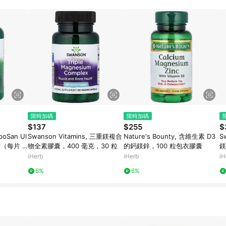
的跳轉及結帳後，若需再次下單，請務必重新透過LINE購物跳轉至iHerb後
限時加碼
限時加碼
$137
$255
$
poSan Ul
Swanson Vitamins, 三重鎂複合
Nature's Bounty, 含維生素 D3
S
片（每片 5
物全素膠囊，400 毫克，30 粒
的鈣鎂鋅，100 粒包衣膠囊
鎂
iHerb
iHerb
iH
6%
6%