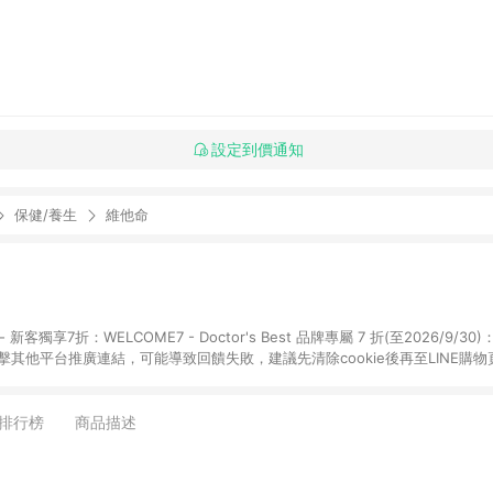
設定到價通知
保健/養生
維他命
享7折：WELCOME7 - Doctor's Best 品牌專屬 7 折(至2026/9/30)：DRB7
點擊其他平台推廣連結，可能導致回饋失敗，建議先清除cookie後再至LINE購
購物頁面上提供的折扣碼，則不符合LINE POINTS 回饋資格（官方折扣碼定義：帶
Herb1212、IMMUNE20等 ; 非iHerb官方折扣碼定義：個人推廣碼或獎勵
，如abc567、xyz987等。） 3. iHerb App下單不符合點數回饋資格。 
排行榜
商品描述
日陸續發送交易訊息通知。 5.點數將於廠商出貨後，隔天起算85天後陸續確認
數依據將以商品未稅價格為準。 7.國際商家之商品金額可能受匯率影響而有微幅
提供訂購後60天內的訂單查詢。 9.多筆訂單連續下單 : 每一筆訂單皆需獨立從