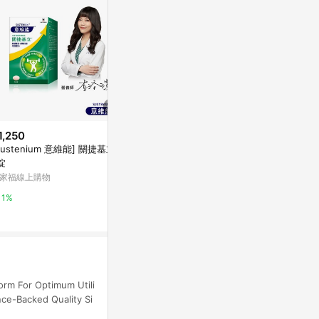
1,250
$1,820
限時加碼
Sustenium 意維能] 關捷基立9
善存 綜合維他
$343
錠
男性/女性【
NOW Foods, 維生素 D3 + K2
家福線上購物
善存｜挺立｜克
膠囊，120 粒裝
iHerb
1%
1%
6%
rm For Optimum Utili
ce-Backed Quality Si