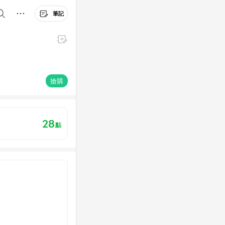
筆記
搶購
28
點