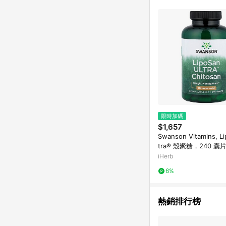
跳轉，在您完成一筆訂單
帳。
限時加碼
$1,657
Swanson Vitamins, Li
tra® 殼聚糖，240 囊
00 毫克）
iHerb
6%
熱銷排行榜