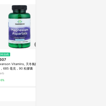
再完成下單及結
限時加碼
限時加碼
限時加碼
307
$511
$545
wanson Vitamins, 天冬氨酸
Swanson Vitamins, 凍乾骨髓物
Swanson Vi
，685 毫克，90 粒膠囊
質，500 毫克，60 粒膠囊
膠囊
erb
iHerb
iHerb
6%
6%
6%