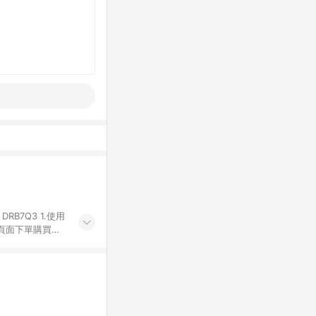
Q3 1.使用
物頁面下單購買。
有iHerb字樣
代碼 （會獲得獎
4.符合贈點資格
發送。 6.國際
差異。 8. 如
LINE購物完成