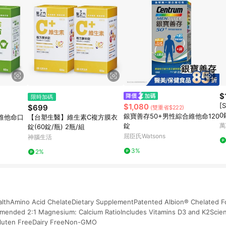
$
限時加碼
[
$1,080
$699
(雙重省$222)
0
銀寶善存50+男性綜合維他命120
維他命口
【台塑生醫】維生素C複方膜衣
錠
萬
錠(60錠/瓶) 2瓶/組
屈臣氏Watsons
神腦生活
3%
2%
lthAmino Acid ChelateDietary SupplementPatented Albion® Chelated Fo
mended 2:1 Magnesium: Calcium RatioIncludes Vitamins D3 and K2Scien
Gluten FreeDairy FreeNon-GMO