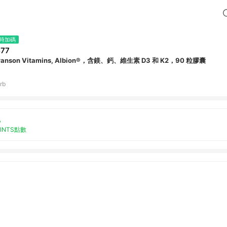
時加碼
77
anson Vitamins, Albion®，含鎂、鈣、維生素 D3 和 K2，90 粒膠囊
rb
%
OINTS點數