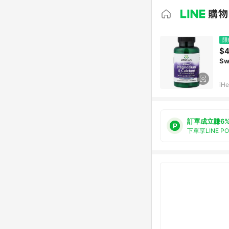
限
$4
Sw
iHe
訂單成立賺6
下單享LINE P