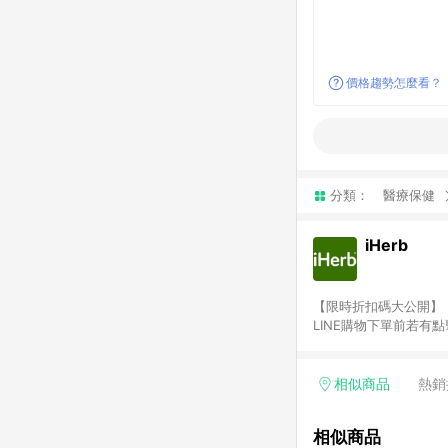
價格趨勢怎麼看？
分類：
醫療保健
iHerb
【限時折扣碼大公開】 - 新客獨
LINE購物下單前若有
2.訂單若使用非LINE
或由英文單字所組成，如i
勵金） 、英文數字亂數組合
相似商品
熱銷
者，將於出貨後3個工作
商家之商品金額及回饋點
相似商品
需確認訂單回饋資格，僅