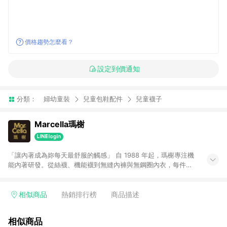
價格趨勢怎麼看？
設定到價通知
分類：
婦幼童裝
兒童包鞋配件
兒童襪子
Marcella瑪榭
「讓內著成為妳每天最舒服的觸感」 自 1988 年起，瑪榭專注機
能內著研發。從絲襪、機能襪到無縫內褲與無鋼圈內衣，每件都
經過反覆試穿調整，只為給妳真正貼膚、自在的穿著體驗。 ▸▸熱
銷推薦： • 經典無縫內褲｜一體成型、透氣服貼 • 深杯無鋼圈內
衣｜承托升級 × 深度包覆 • 肌乎無感內褲｜0.3mm 超輕薄、不
相似商品
熱銷排行榜
商品描述
悶不緊勒 ※注意事項： 1.若訂單取消或退貨（包含部分退貨），
將不符合贈點資格。 2.點數回饋需透過 LINE 購物進入，並於同
相似商品
一瀏覽器 24 小時內完成結帳。點數將於廠商出貨後 60 天發放。