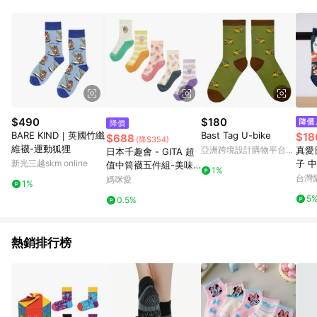
3.若有任何 LINE 點數回饋相關問題，請於下單後 7 日內聯繫客
服。
$490
$180
降價
BARE KIND｜英國竹纖
Bast Tag U-bike
$18
$688
(降$354)
維襪-運動狐狸
亞洲跨境設計購物平台
真愛
日本千趣會 - GITA 超
Pinkoi
新光三越skm online
子 
值中筒襪五件組-美味
1%
兒童
甜食
台灣
媽咪愛
1%
兒童
5
0.5%
力
熱銷排行榜