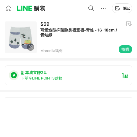
筆記
$69
可愛造型抑菌除臭襪童襪-青蛙 - 16-18cm /
青蛙綠
搶購
Marcella瑪榭
訂單成立賺2%
1
點
下單享LINE POINTS點數