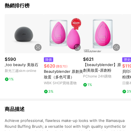
熱銷排行榜
$590
$621
降價
歷史
,too beauty 美妝石
【beautyblender】原
$620
$11
(降$70)
創美妝蛋-原創粉
新光三越skm online
Beautyblender 原創美
貝印
PChome 24h購物
妝蛋（多色可選）
粉撲K
1%
WBK SHOP寶格選物
日藥
1%
3%
3
商品描述
Achieve professional, flawless make-up looks with the Illamasqua
Round Buffing Brush; a versatile tool with high quality synthetic br