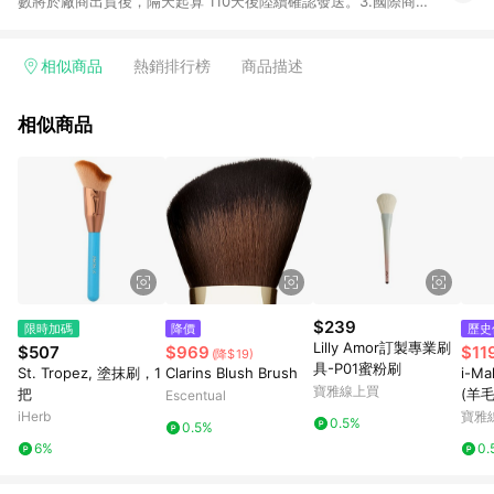
數將於廠商出貨後，隔天起算 110天後陸續確認發送。3.國際商家
之商品金額及回饋點數依據將以商品未稅價格為準。4.國際商家
之商品金額可能受匯率影響而有微幅差異。5. 點數發送依據及返
點上限將以「訂單總金額」計算。6.若於商家App下單，不符合
相似商品
熱銷排行榜
商品描述
LINE購物導購資格。 7.禮品卡支付以及使用未授權優惠碼不符合
贈點資格。
相似商品
$239
限時加碼
降價
歷史
Lilly Amor訂製專業刷
$507
$969
$11
(降$19)
具-P01蜜粉刷
St. Tropez, 塗抹刷，1
Clarins Blush Brush
i-M
寶雅線上買
把
(羊
Escentual
iHerb
寶雅
0.5%
0.5%
6%
0.