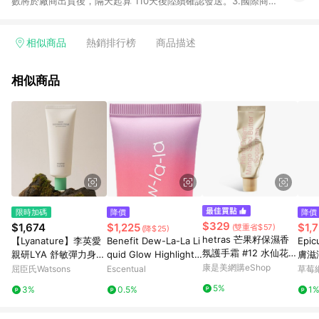
數將於廠商出貨後，隔天起算 110天後陸續確認發送。3.國際商家
之商品金額及回饋點數依據將以商品未稅價格為準。4.國際商家
之商品金額可能受匯率影響而有微幅差異。5. 點數發送依據及返
點上限將以「訂單總金額」計算。6.若於商家App下單，不符合
相似商品
熱銷排行榜
商品描述
LINE購物導購資格。 7.禮品卡支付以及使用未授權優惠碼不符合
贈點資格。
相似商品
限時加碼
降價
降價
$329
$1,674
$1,225
$1,
(雙重省$57)
(降$25)
hetras 芒果籽保濕香
【Lyanature】李英愛
Benefit Dew-La-La Li
Epic
氛護手霜 #12 水仙花 5
親研LYA 舒敏彈力身體
quid Glow Highlighte
膚滋潤
0ml
乳100g 公司貨
r 25ml Nova - Mediu
康是美網購eShop
lsio
屈臣氏Watsons
Escentual
草莓
m Tan
iz
5%
3%
0.5%
1
膚) 
護理