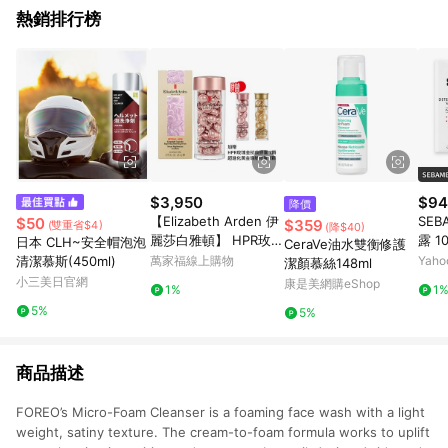
熱銷排行榜
$3,950
$94
降價
【Elizabeth Arden 伊
SEB
$50
$359
(雙重省$4)
(降$40)
麗莎白雅頓】 HPR玫瑰
露 1
日本 CLH~安全帽泡泡
CeraVe油水雙衡修護
金抗痕膠囊 60顆 加贈1
清潔慕斯(450ml)
萬家福線上購物
Yah
潔顏慕絲148ml
4顆
小三美日官網
康是美網購eShop
1%
1
5%
5%
商品描述
FOREO’s Micro-Foam Cleanser is a foaming face wash with a light
weight, satiny texture. The cream-to-foam formula works to uplift