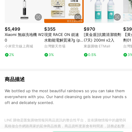
$5,499
$355
$970
$39
Xiaomi 無線洗地機 W2
現貨 RACE ON 鋭速
[黃金盾]抗菌清潔噴劑
【黃
0
水動能電解質液7g (plu
(7天) 200ml x2入
劑01 
s 鋅) 12包/盒 澄石藥局
ml
小米官方線上商城
台灣樂天市場
東森購物 ETMall
台灣
✚實體店面
2%
3%
0.5%
3
商品描述
We bottled up the most beautiful rainbows so you can take them
everywhere with you. Our hand cleansing gels leave your hands s
oft and delicately scented.
LINE 購物是匯集購物情報與商品資訊的整合性平台，並依購物情報中的趨勢與
風格做合作網路商家的延伸商品推薦，商品資料更新會有時間差，請務必點擊
商品至各合作網路商家，確認現售價與購物條件，一切資訊以合作廠商網頁為