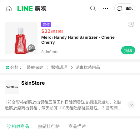
筆記
降價
$32
(降$95)
Merci Handy Hand Sanitizer - Cherie
Cherry
搶購
SkinStore
分類：
醫療保健
醫療護理
消毒抗菌用品
SkinStore
1.符合資格者將於出貨後五個工作日陸續發送交易訊息通知。2.點
數將於廠商出貨後，隔天起算 110天後陸續確認發送。3.國際商家
之商品金額及回饋點數依據將以商品未稅價格為準。4.國際商家
之商品金額可能受匯率影響而有微幅差異。5. 點數發送依據及返
點上限將以「訂單總金額」計算。6.若於商家App下單，不符合
相似商品
熱銷排行榜
商品描述
LINE購物導購資格。 7.禮品卡支付以及使用未授權優惠碼不符合
贈點資格。