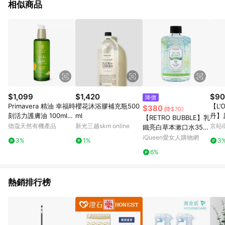
相似商品
$1,099
$1,420
$90
降價
Primavera 精油 幸福時
櫻花沐浴膠補充瓶500
【L’
$380
(降$70)
刻活力護膚油 100ml
ml
丹】
【RETRO BUBBLE】乳
(PL26800)
0ml
德蔻天然有機產品
新光三越skm online
京站i
鐵亮白草本漱口水350
ml-經典Mojito
iQueen愛女人購物網
3%
1%
3
6%
熱銷排行榜