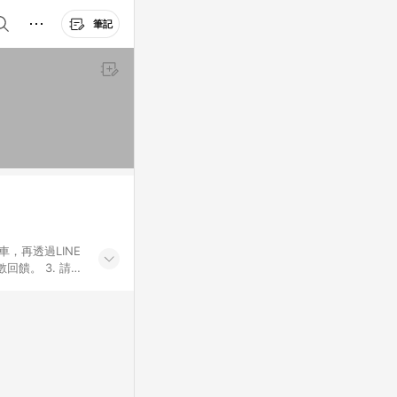
筆記
車，再透過LINE
饋。 3. 請避
券及繳費服務類
id手機、汽機車、
5. 蝦皮直營_餐券
enQ 明基 健康
將依照蝦皮提供扣
筆返點上限進行
或付款方式，將拆分