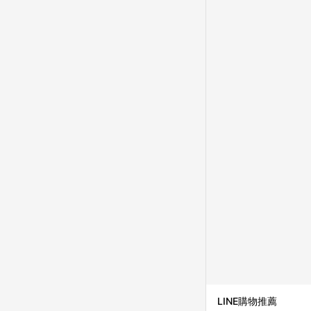
成不同筆訂單編號發送通知
購跳轉紀錄與蝦皮的會
首筆訂單會被蝦皮認列為
進行導購，將可能導致
LINE POINTS
則者。 15. 若有贈
饋。需檢附蝦皮訂單完成
合回饋資格」，則不受理此案件。 [注意事項] 1.如導購途中用戶由網頁版(電腦版
中斷而無法進行 LINE POINTS 回饋 2.若購買過程中關閉蝦皮APP，則
行LINE POINTS 回饋。 / 3.如用戶先前往蝦皮商城將商品加入購物車，後續透過LINE購物前往至蝦皮商
清，此方案將不列入 LI
條款與法律追訴之權利 
系統盼為最終判定標準
LINE購物推薦