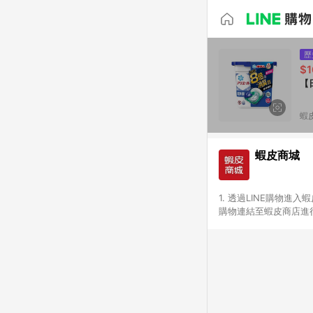
歷
$1
【
蝦
蝦皮商城
1. 透過LINE購物進
購物連結至蝦皮商店進行
免連續下單，若您完成交
別、捐贈/服務類、遊戲點
一歲以下嬰兒配方奶粉、醫療
&禮券館、康菲COMFI
生活不予回饋。 6. 
除折價券、運費與蝦幣後
計算 9. 用戶需於同一