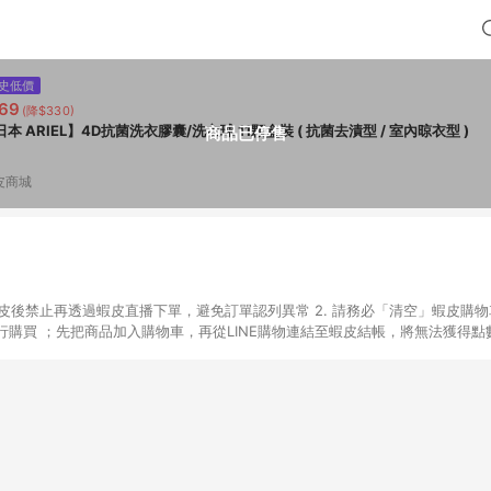
史低價
69
(降$330)
日本 ARIEL】4D抗菌洗衣膠囊/洗衣球 11顆盒裝 ( 抗菌去漬型 / 室內晾衣型 )
商品已停售
皮商城
入蝦皮後禁止再透過蝦皮直播下單，避免訂單認列異常 2. 請務必「清空」蝦皮購物
購買 ；先把商品加入購物車，再從LINE購物連結至蝦皮結帳，將無法獲得點數回
易後，想下第二張訂單，請重新從LINE購物連結至蝦皮商店進行購買 4. 票
數、黃金、遊戲主機(Switch、PS、Xbox)、APPLE品牌系列商品、Andro
器材：回饋０％ 詳細不回饋商品請見此公告 https://reurl.cc/Gazvnp 
Z、Finetech釩泰醫用口罩、CHENYU辰昱立體醫療口罩、HAOFA立體口罩、B
蝦皮商城之訂單適用於部分點數紅包，規範請依該紅包頁說明為主。 7. 點數回饋
之最終金額進行計算。 8. 同一商品品項(即便不同尺寸規格)，皆會計入同一
瀏覽器進行交易（若自動跳轉 APP，請在 APP交易）。 10. 若使用不同物流