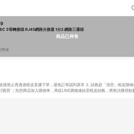
39
P8C 3母轉接頭 RJ45網路分接器 1分2 網路三通頭
商品已停售
皮商城
入蝦皮後禁止再透過蝦皮直播下單，避免訂單認列異常 2. 請務必「清空」蝦皮購物
購買 ；先把商品加入購物車，再從LINE購物連結至蝦皮結帳，將無法獲得點數回
易後，想下第二張訂單，請重新從LINE購物連結至蝦皮商店進行購買 4. 票
數、黃金、遊戲主機(Switch、PS、Xbox)、APPLE品牌系列商品、Andro
器材：回饋０％ 詳細不回饋商品請見此公告 https://reurl.cc/Gazvnp 
Z、Finetech釩泰醫用口罩、CHENYU辰昱立體醫療口罩、HAOFA立體口罩、B
蝦皮商城之訂單適用於部分點數紅包，規範請依該紅包頁說明為主。 7. 點數回饋
之最終金額進行計算。 8. 同一商品品項(即便不同尺寸規格)，皆會計入同一
瀏覽器進行交易（若自動跳轉 APP，請在 APP交易）。 10. 若使用不同物流