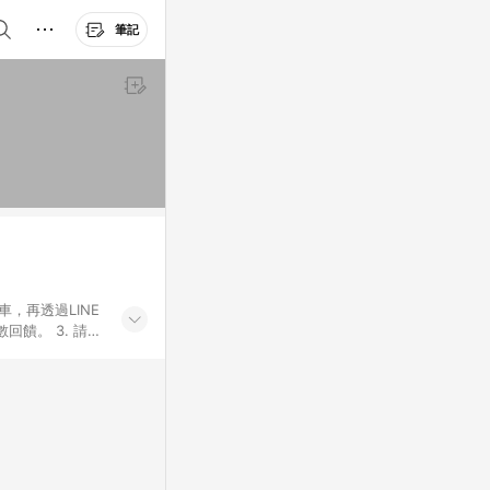
筆記
車，再透過LINE
饋。 3. 請避
券及繳費服務類
id手機、汽機車、
5. 蝦皮直營_餐券
enQ 明基 健康
將依照蝦皮提供扣
筆返點上限進行
或付款方式，將拆分