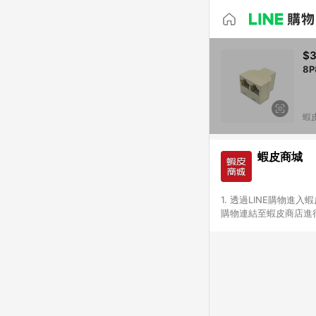
$
8
蝦
蝦皮商城
1. 透過LINE購物進
購物連結至蝦皮商店進行
免連續下單，若您完成交
別、捐贈/服務類、遊戲點
一歲以下嬰兒配方奶粉、醫療
&禮券館、康菲COMFI
生活不予回饋。 6. 
除折價券、運費與蝦幣後
計算 9. 用戶需於同一