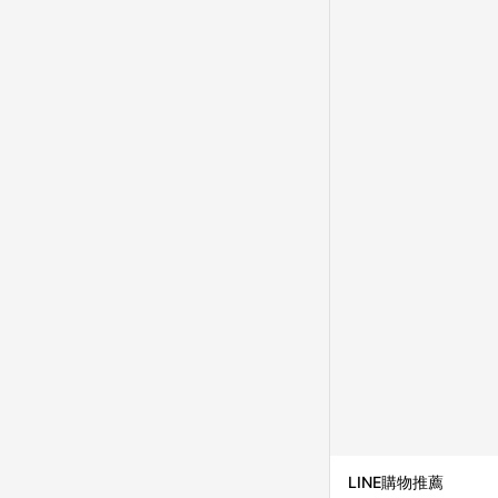
成不同筆訂單編號發送通知
購跳轉紀錄與蝦皮的會
首筆訂單會被蝦皮認列為
進行導購，將可能導致
LINE POINTS
則者。 15. 若有贈
饋。需檢附蝦皮訂單完成
合回饋資格」，則不受理此案件。 [注意事項] 1.如導購途中用戶由網頁版(電腦版
中斷而無法進行 LINE POINTS 回饋 2.若購買過程中關閉蝦皮APP，則
行LINE POINTS 回饋。 / 3.如用戶先前往蝦皮商城將商品加入購物車，後續透過LINE購物前往至蝦皮商
清，此方案將不列入 LI
條款與法律追訴之權利 
系統盼為最終判定標準
LINE購物推薦