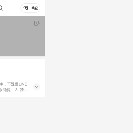
筆記
車，再透過LINE
饋。 3. 請避
券及繳費服務類
id手機、汽機車、
5. 蝦皮直營_餐券
enQ 明基 健康
將依照蝦皮提供扣
筆返點上限進行
或付款方式，將拆分