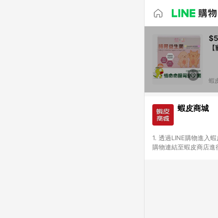
$
【
蝦
蝦皮商城
1. 透過LINE購物進
購物連結至蝦皮商店進行
免連續下單，若您完成交
別、捐贈/服務類、遊戲點
一歲以下嬰兒配方奶粉、醫療
&禮券館、康菲COMFI
生活不予回饋。 6. 
除折價券、運費與蝦幣後
計算 9. 用戶需於同一