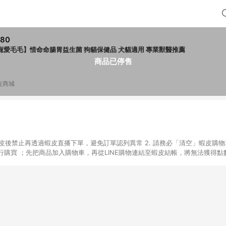
580
寵愛毛毛】惜命命腸胃益生菌 狗貓保健品 犬貓適用 專業獸醫推薦
商品已停售
皮商城
入蝦皮後禁止再透過蝦皮直播下單，避免訂單認列異常 2. 請務必「清空」蝦皮購物
購買 ；先把商品加入購物車，再從LINE購物連結至蝦皮結帳，將無法獲得點數回
易後，想下第二張訂單，請重新從LINE購物連結至蝦皮商店進行購買 4. 票
數、黃金、遊戲主機(Switch、PS、Xbox)、APPLE品牌系列商品、Andro
器材：回饋０％ 詳細不回饋商品請見此公告 https://reurl.cc/Gazvnp 
Z、Finetech釩泰醫用口罩、CHENYU辰昱立體醫療口罩、HAOFA立體口罩、B
蝦皮商城之訂單適用於部分點數紅包，規範請依該紅包頁說明為主。 7. 點數回饋
之最終金額進行計算。 8. 同一商品品項(即便不同尺寸規格)，皆會計入同一
瀏覽器進行交易（若自動跳轉 APP，請在 APP交易）。 10. 若使用不同物流