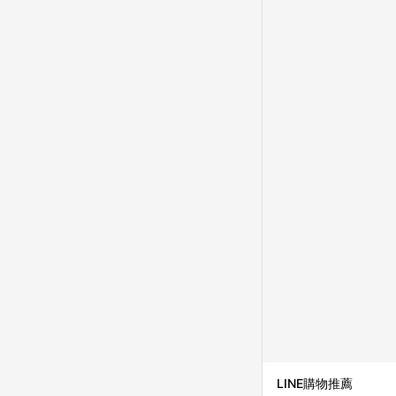
成不同筆訂單編號發送通知
購跳轉紀錄與蝦皮的會
首筆訂單會被蝦皮認列為
進行導購，將可能導致
LINE POINTS
則者。 15. 若有贈
饋。需檢附蝦皮訂單完成
合回饋資格」，則不受理此案件。 [注意事項] 1.如導購途中用戶由網頁版(電腦版
中斷而無法進行 LINE POINTS 回饋 2.若購買過程中關閉蝦皮APP，則
行LINE POINTS 回饋。 / 3.如用戶先前往蝦皮商城將商品加入購物車，後續透過LINE購物前往至蝦皮商
清，此方案將不列入 LI
條款與法律追訴之權利 
系統盼為最終判定標準
LINE購物推薦