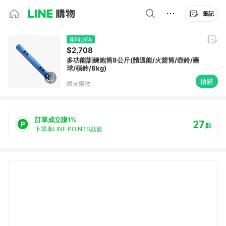
筆記
限時加碼
$2,708
多功能訓練炮筒8公斤(體適能/火箭筒/壺鈴/藥
球/槓鈴/8kg)
搶購
蝦皮購物
訂單成立賺1%
27
點
下單享LINE POINTS點數