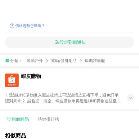
價格趨勢怎麼看？
設定到價通知
分類：
運動戶外
運動/健身用品
瑜珈體適能
蝦皮購物
1. 透過LINE購物進入蝦皮後禁止再透過蝦皮直播下單，避免訂單
認列異常 2. 請務必「清空」蝦皮購物車再透過LINE購物連結至蝦
皮商店進行購買 ；先把商品加入購物車，再從LINE購物連結至蝦
皮結帳，將無法獲得點數回饋。 3. 請避免連續下單，若您完成交
易後，想下第二張訂單，請重新從LINE購物連結至蝦皮商店進行
相似商品
熱銷排行榜
購買 4. 蝦皮購物之訂單適用於部分點數紅包，規範請依該紅包頁
說明為主。 5. 點數回饋將依照蝦皮提供扣除折價券、運費與蝦幣
相似商品
後之最終金額進行計算。 6. 用戶需於同一瀏覽器進行交易（若自