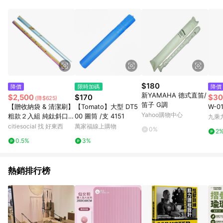
動跳轉 APP，請在 APP交易）。 7. 若使用不同物流或付款方式，
將拆分成不同筆訂單編號發送通知。 8. 若使用折價券折抵，可能
會有攤提折抵導致訂單金額些微落差 9. 同一商品品項(即便不同
尺寸規格)，皆會計入同一筆返點上限進行計算 10. 蝦皮會將LINE
的導購跳轉紀錄與蝦皮的會員ID進行綁定，若後續七天內未透過
其他媒體來源導入蝦皮官網，則七天內於該蝦皮帳號下訂的首筆
訂單會被蝦皮認列為該LINE用戶導購跳轉時所成立之訂單。 11.
若同一用戶使用一個以上蝦皮帳號透過LINE購物進行導購，將可
能導致無法收到導購通知，亦可能無法收到點數，再請留意。 13.
$180
降價
限時加碼
降價
請注意以下行為將可能導致無法取得 LINE POINTS 點數回饋資
新YAMAHA 德式直笛/
$2,500
$170
$30
(降$625)
格：使用非指定之途徑及方式完成交易，或經由蝦皮系統判斷點
笛子 G調
【贈收納袋 & 清潔刷】
【Tomato】大型 DT5
W-
擊路徑不符合回饋資格或規則者。 14. 若有贈點爭議，請務必於
Yahoo購物中心
粗款２入組 純鈦斜口吸
00 圖筒 /支 4151
九乘
訂單日期+60天以內進行洽詢確認；超過60天(含)以上進行申
管 極光雷雕 多款花色
citiesocial 找 好東西
萬家福線上購物
訴，恕無法贈點回饋。需檢附蝦皮訂單完成、LINE購物訂單記
0%
2
任選 (12mm ) 飲品不
錄，如於LINE購物訂單紀錄已呈現：「非本次前往蝦皮商店之品
0.5%
3%
卡味 愛心套組
項，不符合回饋資格」，則不受理此案件。 [注意事項] 1.如導購
途中用戶由網頁版(電腦版/手機版網頁)切換為 App 會造成追蹤中
斷而無法進行 LINE Points 回饋 2.若購買過程中關閉蝦皮APP，
熱銷排行榜
則需重新透過LINE購物前往蝦皮商城，否則無法進行LINE
POINTS 回饋。 3.如用戶先前往蝦皮商城將商品加入購物車，後
續透過LINE購物前往至蝦皮商城將購物車結清，此方案將不列入
LINE Points 回饋 4.自 2018/10/24 起購買蝦皮拍賣商品，不符
合贈點資格 5. 透過LINE購物購買蝦皮站上「蝦皮推廣服務」之商
品，不符合贈點資格 6.若因系統異常無法追蹤訂單，致使消費者