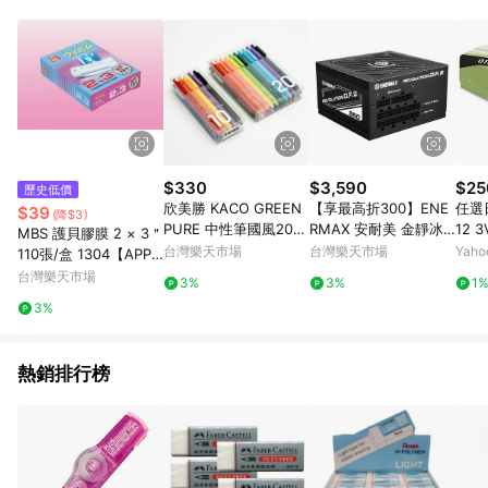
動跳轉 APP，請在 APP交易）。 7. 若使用不同物流或付款方式，
將拆分成不同筆訂單編號發送通知。 8. 若使用折價券折抵，可能
會有攤提折抵導致訂單金額些微落差 9. 同一商品品項(即便不同
尺寸規格)，皆會計入同一筆返點上限進行計算 10. 蝦皮會將LINE
的導購跳轉紀錄與蝦皮的會員ID進行綁定，若後續七天內未透過
其他媒體來源導入蝦皮官網，則七天內於該蝦皮帳號下訂的首筆
訂單會被蝦皮認列為該LINE用戶導購跳轉時所成立之訂單。 11.
若同一用戶使用一個以上蝦皮帳號透過LINE購物進行導購，將可
能導致無法收到導購通知，亦可能無法收到點數，再請留意。 13.
$330
$3,590
$25
歷史低價
請注意以下行為將可能導致無法取得 LINE POINTS 點數回饋資
欣美勝 KACO GREEN
【享最高折300】ENE
任選
$39
(降$3)
格：使用非指定之途徑及方式完成交易，或經由蝦皮系統判斷點
PURE 中性筆國風20色
RMAX 安耐美 金靜冰
12 
MBS 護貝膠膜 2 × 3＂
擊路徑不符合回饋資格或規則者。 14. 若有贈點爭議，請務必於
組 簡約復古中性筆 0.5
核D.F. 2 REVOLUTIO
910
台灣樂天市場
台灣樂天市場
Yah
110張/盒 1304【APP
訂單日期+60天以內進行洽詢確認；超過60天(含)以上進行申
mm 經典復古色 不斷油
N D.F.2 850W 金牌認
滿額下單10%點數(單一
台灣樂天市場
訴，恕無法贈點回饋。需檢附蝦皮訂單完成、LINE購物訂單記
3%
3%
1
墨書寫流暢【APP滿額
證電源供應器/ERS850
帳號最高1500點)】8/3
錄，如於LINE購物訂單紀錄已呈現：「非本次前往蝦皮商店之品
3%
下單10%點數(單一帳號
EWT
1止
項，不符合回饋資格」，則不受理此案件。 [注意事項] 1.如導購
最高1500點)】8/31止
途中用戶由網頁版(電腦版/手機版網頁)切換為 App 會造成追蹤中
斷而無法進行 LINE Points 回饋 2.若購買過程中關閉蝦皮APP，
熱銷排行榜
則需重新透過LINE購物前往蝦皮商城，否則無法進行LINE
POINTS 回饋。 3.如用戶先前往蝦皮商城將商品加入購物車，後
續透過LINE購物前往至蝦皮商城將購物車結清，此方案將不列入
LINE Points 回饋 4.自 2018/10/24 起購買蝦皮拍賣商品，不符
合贈點資格 5. 透過LINE購物購買蝦皮站上「蝦皮推廣服務」之商
品，不符合贈點資格 6.若因系統異常無法追蹤訂單，致使消費者