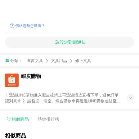
價格趨勢怎麼看？
設定到價通知
分類：
圖書文具
文具用品
修正文具
蝦皮購物
1. 透過LINE購物進入蝦皮後禁止再透過蝦皮直播下單，避免訂單
認列異常 2. 請務必「清空」蝦皮購物車再透過LINE購物連結至蝦
皮商店進行購買 ；先把商品加入購物車，再從LINE購物連結至蝦
皮結帳，將無法獲得點數回饋。 3. 請避免連續下單，若您完成交
易後，想下第二張訂單，請重新從LINE購物連結至蝦皮商店進行
相似商品
熱銷排行榜
購買 4. 蝦皮購物之訂單適用於部分點數紅包，規範請依該紅包頁
說明為主。 5. 點數回饋將依照蝦皮提供扣除折價券、運費與蝦幣
相似商品
後之最終金額進行計算。 6. 用戶需於同一瀏覽器進行交易（若自