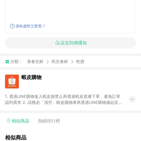
價格趨勢怎麼看？
設定到價通知
分類：
美食生鮮
民生食材
乾貨
蝦皮購物
1. 透過LINE購物進入蝦皮後禁止再透過蝦皮直播下單，避免訂單
認列異常 2. 請務必「清空」蝦皮購物車再透過LINE購物連結至蝦
皮商店進行購買 ；先把商品加入購物車，再從LINE購物連結至蝦
皮結帳，將無法獲得點數回饋。 3. 請避免連續下單，若您完成交
易後，想下第二張訂單，請重新從LINE購物連結至蝦皮商店進行
相似商品
熱銷排行榜
購買 4. 蝦皮購物之訂單適用於部分點數紅包，規範請依該紅包頁
說明為主。 5. 點數回饋將依照蝦皮提供扣除折價券、運費與蝦幣
相似商品
後之最終金額進行計算。 6. 用戶需於同一瀏覽器進行交易（若自