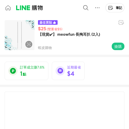
筆記
$25
(雙重省$5)
【現貨✔️】 meowfun 長掏耳扒 (2入)
搶購
蝦皮購物
訂單成立賺7.6%
近期最省
1
$4
點