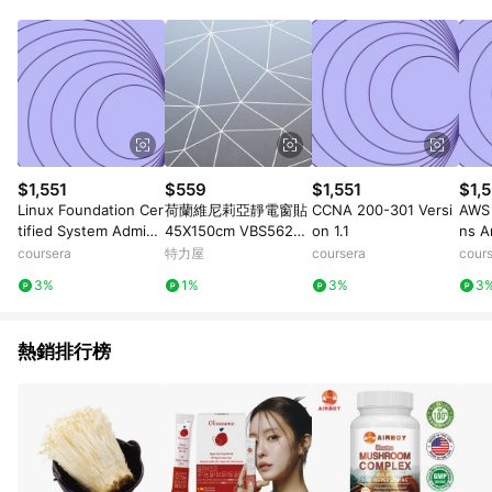
動跳轉 APP，請在 APP交易）。 7. 若使用不同物流或付款方式，
將拆分成不同筆訂單編號發送通知。 8. 若使用折價券折抵，可能
會有攤提折抵導致訂單金額些微落差 9. 同一商品品項(即便不同
尺寸規格)，皆會計入同一筆返點上限進行計算 10. 蝦皮會將LINE
的導購跳轉紀錄與蝦皮的會員ID進行綁定，若後續七天內未透過
其他媒體來源導入蝦皮官網，則七天內於該蝦皮帳號下訂的首筆
訂單會被蝦皮認列為該LINE用戶導購跳轉時所成立之訂單。 11.
若同一用戶使用一個以上蝦皮帳號透過LINE購物進行導購，將可
能導致無法收到導購通知，亦可能無法收到點數，再請留意。 13.
$1,551
$559
$1,551
$1,5
請注意以下行為將可能導致無法取得 LINE POINTS 點數回饋資
Linux Foundation Cer
荷蘭維尼莉亞靜電窗貼
CCNA 200-301 Versi
AWS 
格：使用非指定之途徑及方式完成交易，或經由蝦皮系統判斷點
tified System Admini
45X150cm VBS56227
on 1.1
ns A
擊路徑不符合回饋資格或規則者。 14. 若有贈點爭議，請務必於
strator (LFCS): Unit 3
多邊形
sion
coursera
特力屋
coursera
cour
訂單日期+60天以內進行洽詢確認；超過60天(含)以上進行申
訴，恕無法贈點回饋。需檢附蝦皮訂單完成、LINE購物訂單記
3%
1%
3%
3
錄，如於LINE購物訂單紀錄已呈現：「非本次前往蝦皮商店之品
項，不符合回饋資格」，則不受理此案件。 [注意事項] 1.如導購
途中用戶由網頁版(電腦版/手機版網頁)切換為 App 會造成追蹤中
熱銷排行榜
斷而無法進行 LINE Points 回饋 2.若購買過程中關閉蝦皮APP，
則需重新透過LINE購物前往蝦皮商城，否則無法進行LINE
POINTS 回饋。 3.如用戶先前往蝦皮商城將商品加入購物車，後
續透過LINE購物前往至蝦皮商城將購物車結清，此方案將不列入
LINE Points 回饋 4.自 2018/10/24 起購買蝦皮拍賣商品，不符
合贈點資格 5. 透過LINE購物購買蝦皮站上「蝦皮推廣服務」之商
品，不符合贈點資格 6.若因系統異常無法追蹤訂單，致使消費者