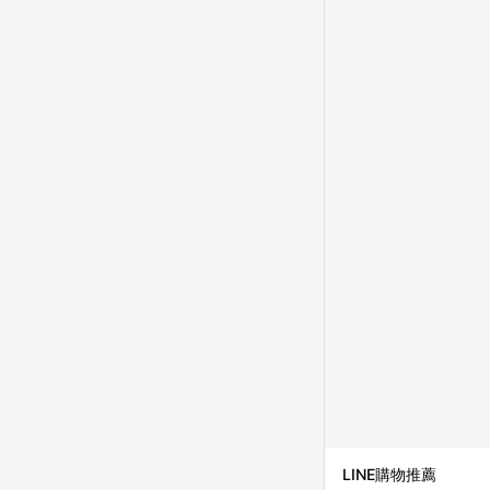
知，亦可能無法收到點數，
指定之途徑及方式完成
單日期+60天以內進行
單記錄，如於LINE購
事項] 1.如導購途中用戶由
購買過程中關閉蝦皮APP，則
蝦皮商城將商品加入購物車
自 2018/10/24 起購買蝦皮拍賣商品，不符合
合贈點資格 6.若因系統異常無法追蹤訂單，致使消費者無接收到點數回饋，蝦皮保有更改條款與法律追訴之權利 7.
LINE購物商品價格若
蝦皮系統盼為最終判定
LINE購物推薦