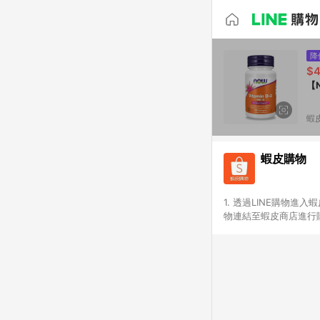
降
$
【
蝦
蝦皮購物
1. 透過LINE購物進
物連結至蝦皮商店進行購
連續下單，若您完成交易
部分點數紅包，規範請
計算。 6. 用戶需於同
分成不同筆訂單編號發送
便不同尺寸規格)，皆會
後續七天內未透過其他
購跳轉時所成立之訂單。