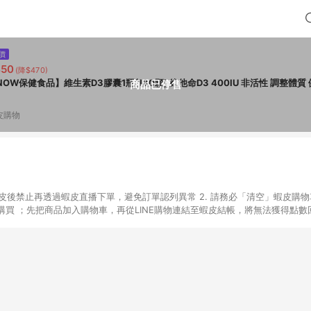
價
450
(降$470)
NOW保健食品】維生素D3膠囊1瓶(180顆) 維他命D3 400IU 非活性 調整體質
商品已停售
皮購物
入蝦皮後禁止再透過蝦皮直播下單，避免訂單認列異常 2. 請務必「清空」蝦皮購物
買 ；先把商品加入購物車，再從LINE購物連結至蝦皮結帳，將無法獲得點數回饋
後，想下第二張訂單，請重新從LINE購物連結至蝦皮商店進行購買 4. 蝦皮
依該紅包頁說明為主。 5. 點數回饋將依照蝦皮提供扣除折價券、運費與蝦幣
一瀏覽器進行交易（若自動跳轉 APP，請在 APP交易）。 7. 若使用不同物流
通知。 8. 若使用折價券折抵，可能會有攤提折抵導致訂單金額些微落差 9. 
計入同一筆返點上限進行計算 10. 蝦皮會將LINE的導購跳轉紀錄與蝦皮的會員
媒體來源導入蝦皮官網，則七天內於該蝦皮帳號下訂的首筆訂單會被蝦皮認列為該
 11. 若同一用戶使用一個以上蝦皮帳號透過LINE購物進行導購，將可能導致