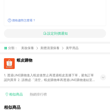
價格趨勢怎麼看？
設定到價通知
分類：
美妝保養
美體清潔保養
美甲用品
蝦皮購物
1. 透過LINE購物進入蝦皮後禁止再透過蝦皮直播下單，避免訂單
認列異常 2. 請務必「清空」蝦皮購物車再透過LINE購物連結至蝦
皮商店進行購買 ；先把商品加入購物車，再從LINE購物連結至蝦
皮結帳，將無法獲得點數回饋。 3. 請避免連續下單，若您完成交
易後，想下第二張訂單，請重新從LINE購物連結至蝦皮商店進行
相似商品
熱銷排行榜
購買 4. 蝦皮購物之訂單適用於部分點數紅包，規範請依該紅包頁
說明為主。 5. 點數回饋將依照蝦皮提供扣除折價券、運費與蝦幣
相似商品
後之最終金額進行計算。 6. 用戶需於同一瀏覽器進行交易（若自