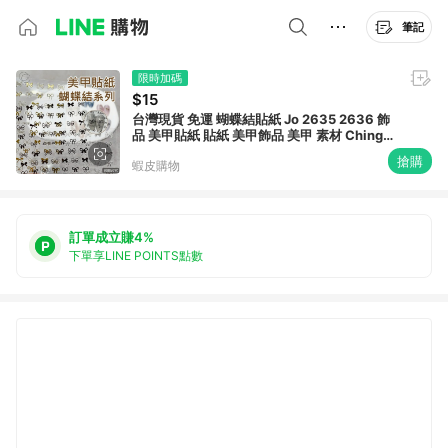
筆記
限時加碼
$15
台灣現貨 免運 蝴蝶結貼紙 Jo 2635 2636 飾
品 美甲貼紙 貼紙 美甲飾品 美甲 素材 Ching
co 青可
搶購
蝦皮購物
訂單成立賺4%
下單享LINE POINTS點數