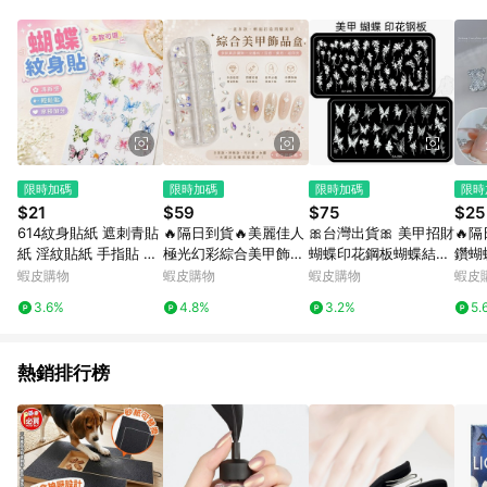
動跳轉 APP，請在 APP交易）。 7. 若使用不同物流或付款方式，
將拆分成不同筆訂單編號發送通知。 8. 若使用折價券折抵，可能
會有攤提折抵導致訂單金額些微落差 9. 同一商品品項(即便不同
尺寸規格)，皆會計入同一筆返點上限進行計算 10. 蝦皮會將LINE
的導購跳轉紀錄與蝦皮的會員ID進行綁定，若後續七天內未透過
其他媒體來源導入蝦皮官網，則七天內於該蝦皮帳號下訂的首筆
訂單會被蝦皮認列為該LINE用戶導購跳轉時所成立之訂單。 11.
若同一用戶使用一個以上蝦皮帳號透過LINE購物進行導購，將可
能導致無法收到導購通知，亦可能無法收到點數，再請留意。 13.
限時加碼
限時加碼
限時加碼
限時
請注意以下行為將可能導致無法取得 LINE POINTS 點數回饋資
$21
$59
$75
$25
格：使用非指定之途徑及方式完成交易，或經由蝦皮系統判斷點
614紋身貼紙 遮刺青貼
🔥隔日到貨🔥美麗佳人
🎀台灣出貨🎀 美甲招財
🔥隔
擊路徑不符合回饋資格或規則者。 14. 若有贈點爭議，請務必於
紙 淫紋貼紙 手指貼 個
極光幻彩綜合美甲飾品
蝴蝶印花鋼板蝴蝶結蕾
鑽蝴
訂單日期+60天以內進行洽詢確認；超過60天(含)以上進行申
性穿搭 彩繪貼紙 蝴蝶
盒 美甲飾品 美甲 飾品
絲哥特風液態蝴蝶模板
蝶 
蝦皮購物
蝦皮購物
蝦皮購物
蝦皮
訴，恕無法贈點回饋。需檢附蝦皮訂單完成、LINE購物訂單記
彩色紋身貼唯美浪漫甜
美甲鑽飾、異形鑽、水
印花油轉印板
品 
錄，如於LINE購物訂單紀錄已呈現：「非本次前往蝦皮商店之品
3.6%
4.8%
3.2%
5.
酷少女心鎖骨手臂夏日
鑽、亮片鑽、愛心鑽、
甲裝
項，不符合回饋資格」，則不受理此案件。 [注意事項] 1.如導購
清新性感
星星鑽
途中用戶由網頁版(電腦版/手機版網頁)切換為 App 會造成追蹤中
斷而無法進行 LINE Points 回饋 2.若購買過程中關閉蝦皮APP，
熱銷排行榜
則需重新透過LINE購物前往蝦皮商城，否則無法進行LINE
POINTS 回饋。 3.如用戶先前往蝦皮商城將商品加入購物車，後
續透過LINE購物前往至蝦皮商城將購物車結清，此方案將不列入
LINE Points 回饋 4.自 2018/10/24 起購買蝦皮拍賣商品，不符
合贈點資格 5. 透過LINE購物購買蝦皮站上「蝦皮推廣服務」之商
品，不符合贈點資格 6.若因系統異常無法追蹤訂單，致使消費者