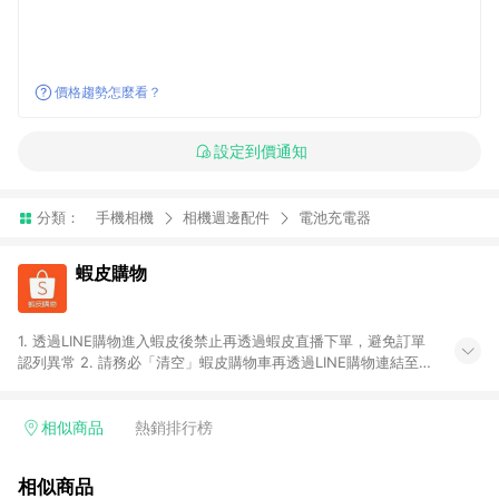
價格趨勢怎麼看？
設定到價通知
分類：
手機相機
相機週邊配件
電池充電器
蝦皮購物
1. 透過LINE購物進入蝦皮後禁止再透過蝦皮直播下單，避免訂單
認列異常 2. 請務必「清空」蝦皮購物車再透過LINE購物連結至蝦
皮商店進行購買 ；先把商品加入購物車，再從LINE購物連結至蝦
皮結帳，將無法獲得點數回饋。 3. 請避免連續下單，若您完成交
易後，想下第二張訂單，請重新從LINE購物連結至蝦皮商店進行
相似商品
熱銷排行榜
購買 4. 蝦皮購物之訂單適用於部分點數紅包，規範請依該紅包頁
說明為主。 5. 點數回饋將依照蝦皮提供扣除折價券、運費與蝦幣
相似商品
後之最終金額進行計算。 6. 用戶需於同一瀏覽器進行交易（若自