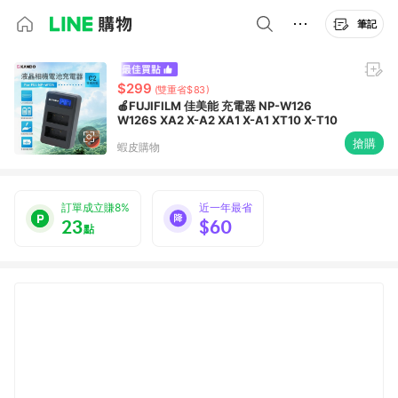
筆記
$299
(雙重省$83)
🍎FUJIFILM 佳美能 充電器 NP-W126
W126S XA2 X-A2 XA1 X-A1 XT10 X-T10
搶購
蝦皮購物
訂單成立賺8%
近一年最省
23
$60
點