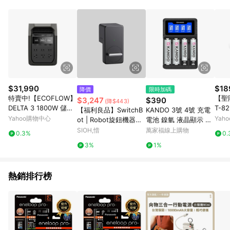
動跳轉 APP，請在 APP交易）。 7. 若使用不同物流或付款方式，
將拆分成不同筆訂單編號發送通知。 8. 若使用折價券折抵，可能
會有攤提折抵導致訂單金額些微落差 9. 同一商品品項(即便不同
尺寸規格)，皆會計入同一筆返點上限進行計算 10. 蝦皮會將LINE
的導購跳轉紀錄與蝦皮的會員ID進行綁定，若後續七天內未透過
其他媒體來源導入蝦皮官網，則七天內於該蝦皮帳號下訂的首筆
訂單會被蝦皮認列為該LINE用戶導購跳轉時所成立之訂單。 11.
若同一用戶使用一個以上蝦皮帳號透過LINE購物進行導購，將可
能導致無法收到導購通知，亦可能無法收到點數，再請留意。 13.
$31,990
$18
降價
限時加碼
請注意以下行為將可能導致無法取得 LINE POINTS 點數回饋資
特賣中!【ECOFLOW】
【聖岡
$3,247
$390
(降$443)
格：使用非指定之途徑及方式完成交易，或經由蝦皮系統判斷點
DELTA 3 1800W 儲能
T-8
【福利良品】SwitchB
KANDO 3號 4號 充電
擊路徑不符合回饋資格或規則者。 14. 若有贈點爭議，請務必於
電源(車麗屋)
孔1
Yahoo購物中心
Yah
ot | Robot旋鈕機器人
電池 鎳氫 液晶顯示 四
訂單日期+60天以內進行洽詢確認；超過60天(含)以上進行申
轉2 
(可DIY安裝的智能門
槽充電器 (C4)
SIOH,惜
萬家福線上購物
訴，恕無法贈點回饋。需檢附蝦皮訂單完成、LINE購物訂單記
0.3%
0.
防火
鎖)
錄，如於LINE購物訂單紀錄已呈現：「非本次前往蝦皮商店之品
3%
1%
項，不符合回饋資格」，則不受理此案件。 [注意事項] 1.如導購
途中用戶由網頁版(電腦版/手機版網頁)切換為 App 會造成追蹤中
斷而無法進行 LINE Points 回饋 2.若購買過程中關閉蝦皮APP，
熱銷排行榜
則需重新透過LINE購物前往蝦皮商城，否則無法進行LINE
POINTS 回饋。 3.如用戶先前往蝦皮商城將商品加入購物車，後
續透過LINE購物前往至蝦皮商城將購物車結清，此方案將不列入
LINE Points 回饋 4.自 2018/10/24 起購買蝦皮拍賣商品，不符
合贈點資格 5. 透過LINE購物購買蝦皮站上「蝦皮推廣服務」之商
品，不符合贈點資格 6.若因系統異常無法追蹤訂單，致使消費者