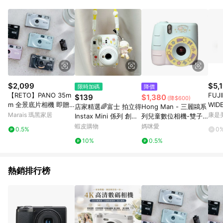
$2,099
$5,
限時加碼
降價
【RETO】PANO 35m
FUJI
$139
$1,380
(降$600)
m 全景底片相機 即贈
WIDE400 
店家精選🌈富士 拍立得
Hong Man - 三麗鷗系
波士頓彩色底片 ISO40
拍立
Marais 瑪黑家居
康是美
Instax Mini 係列 創意
列兒童數位相機-雙子
0 - 金屬薄荷綠+ The
少女心 斜挎鏈包 拍立
星
蝦皮購物
媽咪愛
0.5%
0
Boston Film ISO400
得保護殻 保護套 拍立
10%
0.5%
穿越時光相機底片
得保護 KCTY
熱銷排行榜