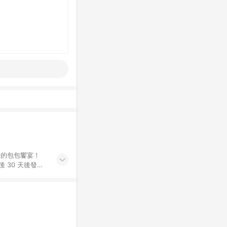
行的包包饗宴！
 30 天後發