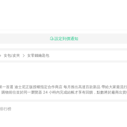
設定到價通知
女包/皮夾
女零錢鑰匙包
第一首選 迪士尼正版授權指定合作商店 每月推出高達百款新品 帶給大家最流
NE 購物前往並於同一瀏覽器 24 小時內完成結帳才享有回饋，點數將於廠商出貨後
排行榜