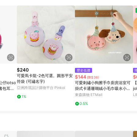
$240
歷史低價
可愛馬卡龍-2色可選。圓形平安
$144
$
(降$36)
符袋 (可繡名字)
lotso
可愛刺繡小狗擦手巾廚房浴室可
【
亞洲跨境設計購物平台 Pinkoi
書包耳機
掛式卡通珊瑚絨小毛巾吸水小方
joke
巾
O
東森購物 ETMall
L
1%
飾
0.5%
袋
座