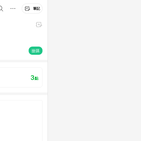
筆記
搶購
3
點