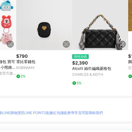
$790
$
限時加碼
錢包 寶可
霏比零錢包
圓
$2,390
 小熊維尼
ROBINMAY
亞
Alcott 絲巾編織菱格包
筆小新 史
蝦皮官方旗
CHARLES & KEITH
2%
5%
動
LINE購物護照
LINE POINTS點數紅包
賺點教學
常見問題
聯絡我們