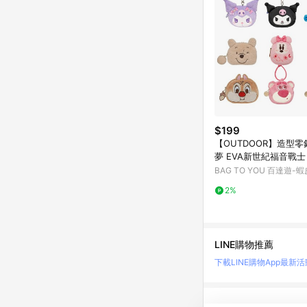
$199
【OUTDOOR】造型零
夢 EVA新世紀福音戰士
玩具總動員 酷洛米 蠟
BAG TO YOU 百達遊-
努比 人魚漢頓
艦店
2%
LINE購物推薦
下載LINE購物App
最新活