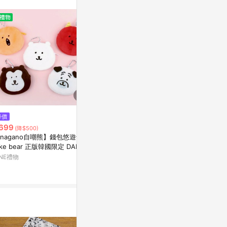
$4,230
降價
限時加碼
ible Airvida C1 x Line Friends
699
$18
(降$500)
穿戴式空氣清淨機 40cm
nagano自嘲熊】錢包悠遊卡套
📢 【台灣現
citiesocial 找 好東西
 bear 正版韓國限定 DAMG
仔掛件 姓名掛
ME可愛卡夾 娃娃毛絨絨包包吊
ns毛絨玩偶 
INE禮物
蝦皮購物
0.5%
掛件 鑰匙圈絨毛玩具 動漫零錢
飾 情侶掛件
9.6%
 女生送禮推薦 女友送禮 獅子
生日禮物