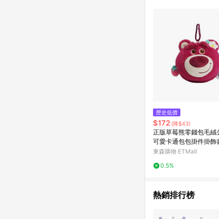
歷史低價
$172
(降$43)
正版草莓熊零錢包毛絨公仔
可愛卡通包包掛件掛飾
包
東森購物 ETMall
0.5%
熱銷排行榜