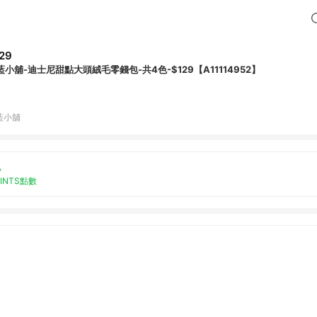
29
藍小舖-迪士尼甜點大頭絨毛零錢包-共4色-$129【A11114952】
藍小舖
%
OINTS點數