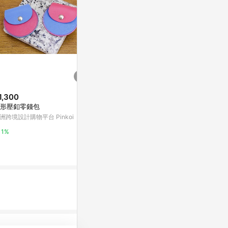
1,300
$1,166
$425
形壓釦零錢包
附口袋熊貓圖案帆布袋
【愛金卡】美樂
ash2.0
洲跨境設計購物平台 Pinkoi
亞洲跨境設計購物平台 Pinkoi
康是美網購eSh
1%
1%
0.5%