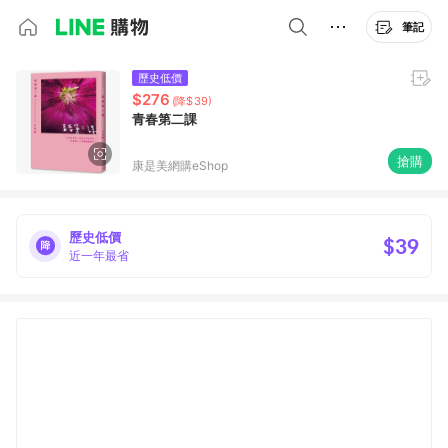
筆記
歷史低價
$276
(降$39)
青春第二課
搶購
康是美網購eShop
歷史低價
$39
近一年最省