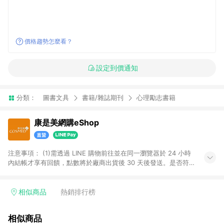
價格趨勢怎麼看？
設定到價通知
分類：
圖書文具
書籍/雜誌期刊
心理勵志書籍
康是美網購eShop
注意事項：​ (1)需透過 LINE 購物前往並在同一瀏覽器於 24 小時
內結帳才享有回饋，點數將於廠商出貨後 30 天後發送。​是否符
合回饋資格，依LINE購物系統紀錄為準。 (2)若使用康是美網購
APP下單，將無法獲得點數回饋。​ (3)以下品類商品均無回饋：​ -
黃金鑽飾/精品相關/3C數位(含周邊)/家電視聽/運動戶外/母嬰用
相似商品
熱銷排行榜
品​ -統一時代百貨/夢時代部分商品​ -博客來商品及其他指定商品​
(4)符合LINE POINTS回饋資格之訂單及各商品之「LINE回
相似商品
饋%」，將於訂單成立後由「LINE購物通知」之官方帳號訊息通