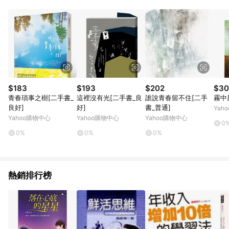
知。亦可於LINE購物網站或APP中的「我的訂單」頁面查詢，請
依LINE購物網站訂單成立通知為準。​​ (5)LINE購物設有「單一商
品最高回饋點數」機制 (部分時段開放「回饋無上限」)，以同一
訂單中同一商品不論件數計算，請依訂單成立當下LINE購物的回
饋機制為準。
$183
$193
$202
$30
青春瑣事之樹[二手書_
這裡沒有光[二手書_良
誰說青春留不住[二手
霧中
良好]
好]
書_普通]
Yah
Yahoo購物中心
Yahoo購物中心
Yahoo購物中心
0
0%
0%
0%
熱銷排行榜