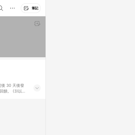
筆記
後 30 天後發
。​ (3)以下
百貨/夢時代部分商
，將於訂單成立後由
LINE購物網站
」)，以同一訂單中