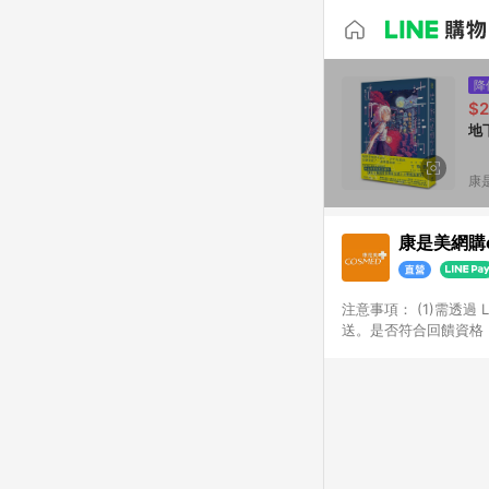
降
$
地
康
康是美網購e
注意事項：​ (1)需透
送。​是否符合回饋資格，
品類商品均無回饋：​ -
品​ -博客來商品及其他
「LINE購物通知」之
訂單成立通知為準。​​ 
同一商品不論件數計算，