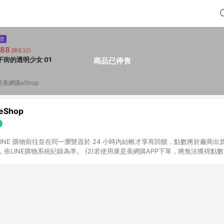
價
288
(降$32)
下街的透明少女 01
商品已停售
是美網購eShop
Shop
過 LINE 購物前往並在同一瀏覽器於 24 小時內結帳才享有回饋，點數將於廠商出貨
依LINE購物系統紀錄為準。 (2)若使用康是美網購APP下單，將無法獲得點數回饋
黃金鑽飾/精品相關/3C數位(含周邊)/家電視聽/運動戶外/母嬰用品​ -統一時代
指定商品​ (4)符合LINE POINTS回饋資格之訂單及各商品之「LINE回饋%」
官方帳號訊息通知。亦可於LINE購物網站或APP中的「我的訂單」頁面查詢，請依
(5)LINE購物設有「單一商品最高回饋點數」機制 (部分時段開放「回饋無上限
請依訂單成立當下LINE購物的回饋機制為準。