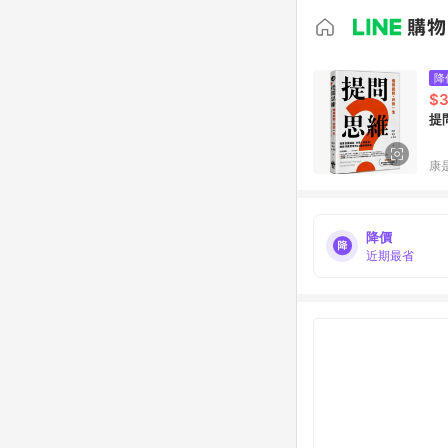
降
$
提
康
降價
近期最省