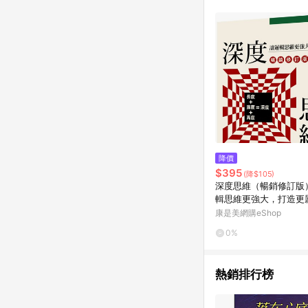
降價
$395
(降$105)
深度思維（暢銷修訂版
輯思維更強大，打造更
己
康是美網購eShop
0%
熱銷排行榜