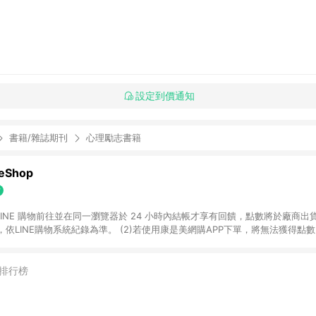
設定到價通知
書籍/雜誌期刊
心理勵志書籍
Shop
過 LINE 購物前往並在同一瀏覽器於 24 小時內結帳才享有回饋，點數將於廠商出貨
依LINE購物系統紀錄為準。 (2)若使用康是美網購APP下單，將無法獲得點數回饋
黃金鑽飾/精品相關/3C數位(含周邊)/家電視聽/運動戶外/母嬰用品​ -統一時代
指定商品​ (4)符合LINE POINTS回饋資格之訂單及各商品之「LINE回饋%」
官方帳號訊息通知。亦可於LINE購物網站或APP中的「我的訂單」頁面查詢，請依
排行榜
(5)LINE購物設有「單一商品最高回饋點數」機制 (部分時段開放「回饋無上限
請依訂單成立當下LINE購物的回饋機制為準。