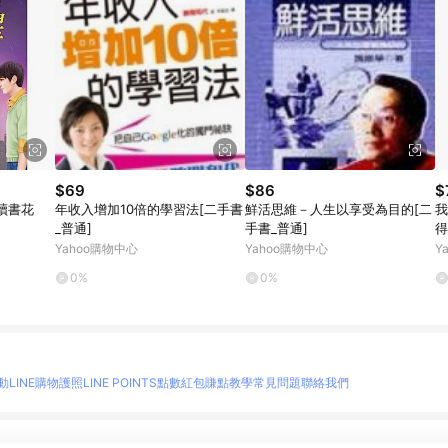
$69
$86
$
讀書花
年收入增加10倍的學習法[二手書
鮮活思維－人生以享受為目的[二
我
_普通]
手書_普通]
得
一
Yahoo購物中心
Yahoo購物中心
Y
好
0%
0%
動
LINE購物護照
LINE POINTS點數紅包
賺點教學
常見問題
聯絡我們