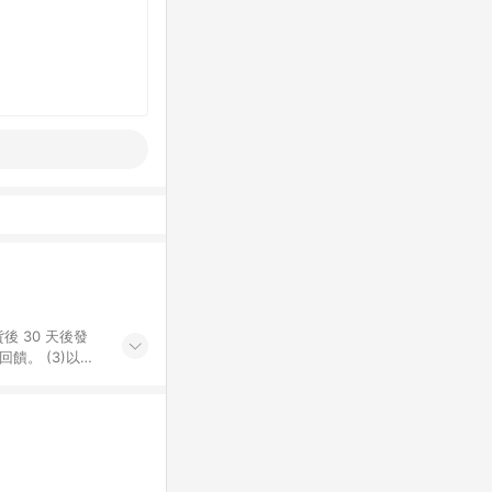
後 30 天後發
。​ (3)以下
百貨/夢時代部分商
，將於訂單成立後由
LINE購物網站
」)，以同一訂單中