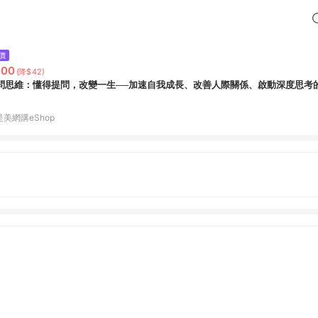
價
300
(降$42)
問思維：懂得提問，改變一生──加速自我成長、改善人際關係、啟動深度思考的
是美網購eShop