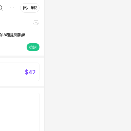
筆記
18種提問訓練
搶購
$42