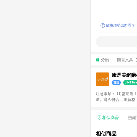
價格趨勢怎麼看？
分類：
圖書文具
康是美網購e
注意事項：​ (1)需透
送。​是否符合回饋資格，
品類商品均無回饋：​ -
品​ -博客來商品及其他
「LINE購物通知」之
相似商品
熱銷
訂單成立通知為準。​​ 
同一商品不論件數計算，
相似商品