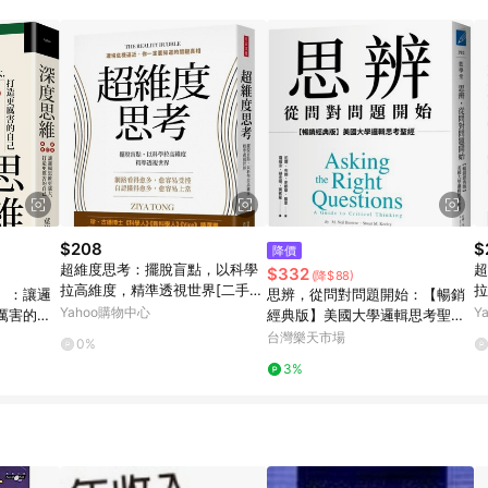
$208
$
降價
超維度思考：擺脫盲點，以科學
超
$332
(降$88)
拉高維度，精準透視世界[二手書
拉
）：讓邏
思辨，從問對問題開始：【暢銷
_良好]
_
Yahoo購物中心
Y
厲害的自
經典版】美國大學邏輯思考聖經
【城邦讀書花園】
台灣樂天市場
0%
3%