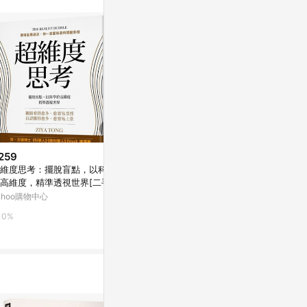
259
$378
限時加碼
維度思考：擺脫盲點，以科學
思辨，從問對問題開始：【暢銷
$315
高維度，精準透視世界[二手書
經典版】美國大學邏輯思考聖經
思辨，從問對
全新]
ahoo購物中心
Yahoo購物中心
經典版】美國
【優質新書】
蝦皮購物
0%
0%
1%