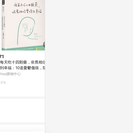
71
$208
$133
每天吃十四顆藥，依舊相信會
喜悅之道（25週年新版）：個人
耶穌門徒生平
到幸福：10道憂鬱傷痕，陪你
力量與靈性成長之鑰[二手書_良
好]
起放下痛苦，救回[二手書_良
好]
ahoo購物中心
Yahoo購物中心
Yahoo購物中
]
0%
0%
0%