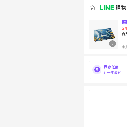
歷
$
台
康
歷史低價
近一年最省