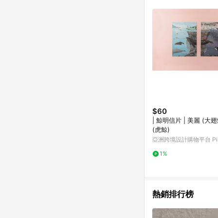
$60
| 鯨明信片 | 美麗 (大
(虎鯨)
亞洲跨境設計購物平台 Pin
1%
熱銷排行榜