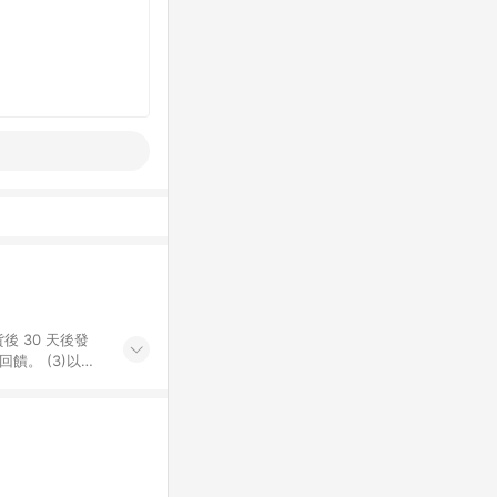
後 30 天後發
。​ (3)以下
百貨/夢時代部分商
，將於訂單成立後由
LINE購物網站
」)，以同一訂單中