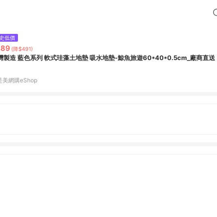
史低價
489
(降$491)
灣製造 藍色系列 軟式珪藻土地墊 吸水地墊-鯨魚旅遊60*40*0.5cm_廠商直送
是美網購eShop