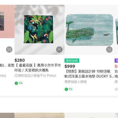
$280
限時加碼
翅鯨)、哀愁
【 處處花版 】萬用小方巾手巾
$999
$
印花 / 天堂裡的大嘴鳥
【怪獸】新銳設計師 10秒頂吸
台
koi
亞洲跨境設計購物平台 Pinkoi
軟式珪藻土吸水地墊 DUCKY SH
地
EN (60x40cm) -Whale
0
萬家福線上購物
康
1%
1%