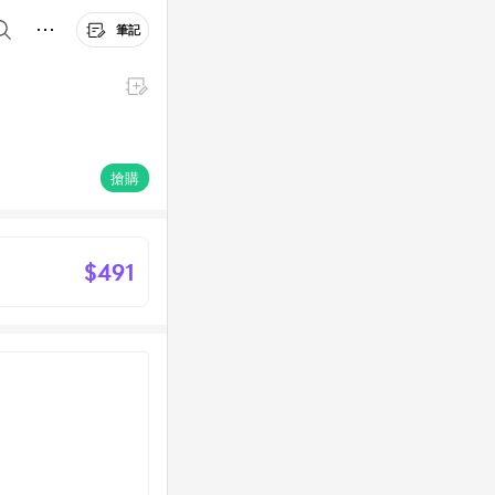
筆記
搶購
$491