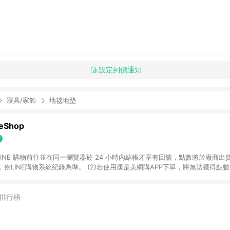
設定到價通知
寢具/家飾
地毯地墊
Shop
過 LINE 購物前往並在同一瀏覽器於 24 小時內結帳才享有回饋，點數將於廠商出貨
依LINE購物系統紀錄為準。 (2)若使用康是美網購APP下單，將無法獲得點數回饋
黃金鑽飾/精品相關/3C數位(含周邊)/家電視聽/運動戶外/母嬰用品​ -統一時代
指定商品​ (4)符合LINE POINTS回饋資格之訂單及各商品之「LINE回饋%」
官方帳號訊息通知。亦可於LINE購物網站或APP中的「我的訂單」頁面查詢，請依
排行榜
(5)LINE購物設有「單一商品最高回饋點數」機制 (部分時段開放「回饋無上限
請依訂單成立當下LINE購物的回饋機制為準。