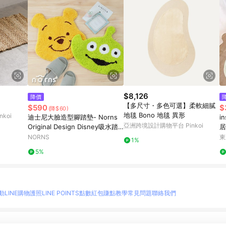
$8,126
降價
【多尺寸・多色可選】柔軟細膩
$590
$
(降$60)
地毯 Bono 地毯 異形
koi
迪士尼大臉造型腳踏墊- Norns
i
亞洲跨境設計購物平台 Pinkoi
Original Design Disney吸水踏
居
墊 防滑植絨地墊 可機洗 小熊維
墊
NORNS
東
1%
尼 三眼怪
5%
動
LINE購物護照
LINE POINTS點數紅包
賺點教學
常見問題
聯絡我們