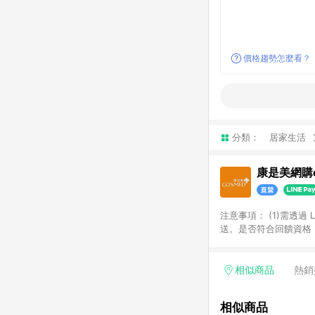
價格趨勢怎麼看？
分類：
居家生活
康是美網購e
注意事項：​ (1)需透
送。​是否符合回饋資格，
品類商品均無回饋：​ -
品​ -博客來商品及其他
「LINE購物通知」之
相似商品
熱銷
訂單成立通知為準。​​ 
同一商品不論件數計算，
相似商品