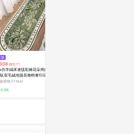
$430
降價
降價
【帕斯特地墊】足部矽膠按摩腳
308
$139
(降$77)
(降$70)
踏墊 防滑墊 止滑墊 腳墊 按摩墊
ns仿羊絨床邊毯彩繪花朵簡約家
御衣坊-Hello
浴室(腳踏墊)
Yahoo購物中心
臥室毛絨地毯長條輕奢印花地
地墊(千鳥紋款
墊 / 浴室止
森購物 ETMall
小三美日官網
1%
家地墊
0.5%
2%