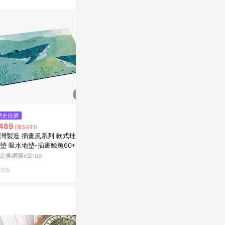
$520
歷史低價
降價
手作布書衣。可調式書衣。鯨鯊
489
$215
(降$491)
(降$53)
亞洲跨境設計購物平台 Pinkoi
灣製造 插畫風系列 軟式珪藻土
工廠直供馬桶
墊 吸水地墊-插畫鯨魚60*40*
房腳墊防水浴
1%
.5cm_廠商直送
貨源
是美網購eShop
東森購物 ETMa
0%
0.5%