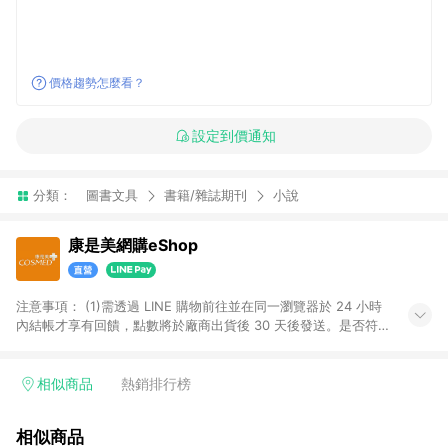
價格趨勢怎麼看？
設定到價通知
分類：
圖書文具
書籍/雜誌期刊
小說
康是美網購eShop
注意事項：​ (1)需透過 LINE 購物前往並在同一瀏覽器於 24 小時
內結帳才享有回饋，點數將於廠商出貨後 30 天後發送。​是否符
合回饋資格，依LINE購物系統紀錄為準。 (2)若使用康是美網購
APP下單，將無法獲得點數回饋。​ (3)以下品類商品均無回饋：​ -
黃金鑽飾/精品相關/3C數位(含周邊)/家電視聽/運動戶外/母嬰用
相似商品
熱銷排行榜
品​ -統一時代百貨/夢時代部分商品​ -博客來商品及其他指定商品​
(4)符合LINE POINTS回饋資格之訂單及各商品之「LINE回
相似商品
饋%」，將於訂單成立後由「LINE購物通知」之官方帳號訊息通