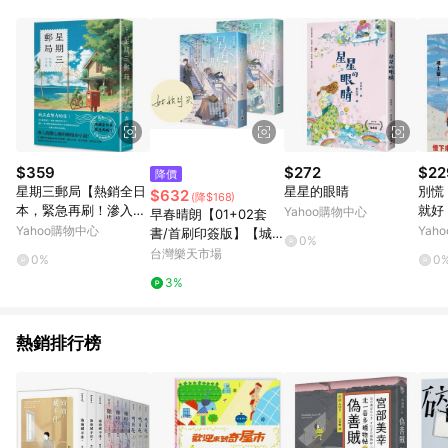
知。亦可於LINE購物網站或APP中的「我的訂單」頁面查詢，請
依LINE購物網站訂單成立通知為準。​​ (5)LINE購物設有「單一商
品最高回饋點數」機制 (部分時段開放「回饋無上限」)，以同一
訂單中同一商品不論件數計算，請依訂單成立當下LINE購物的回
饋機制為準。
$359
$272
$22
降價
星期三郵局【熱銷全日
星星的眼睛
別慌
$632
(降$168)
本，緊急再刷！滲入疲
就好
Yahoo購物中心
早春晴朗【01+02套
憊心靈的維他命小說】
哲學
Yahoo購物中心
Yah
書/首刷印簽版】【城
0%
邦讀書花園】
台灣樂天市場
0%
0
3%
熱銷排行榜