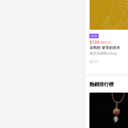
降價
$126
(降$14)
金剛經 硬筆鈔經本
康是美網購eShop
0%
熱銷排行榜