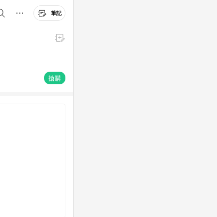
筆記
搶購