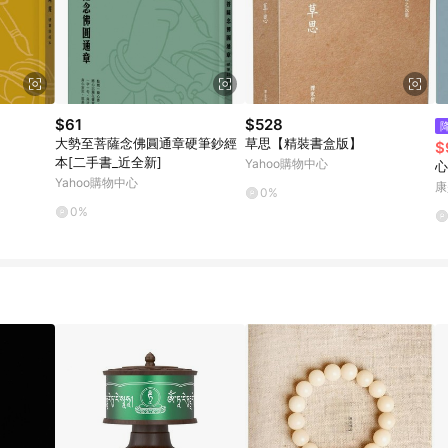
$61
$528
大勢至菩薩念佛圓通章硬筆鈔經
草思【精裝書盒版】
$
本[二手書_近全新]
Yahoo購物中心
心
Yahoo購物中心
康
0%
0%