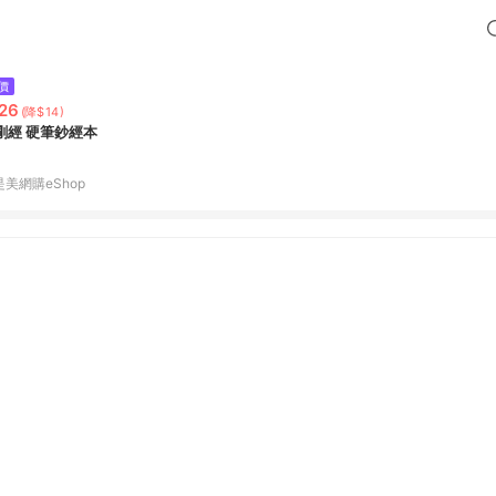
價
26
(降$14)
剛經 硬筆鈔經本
是美網購eShop