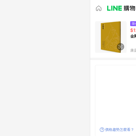
降
$1
金
康
價格趨勢怎麼看？