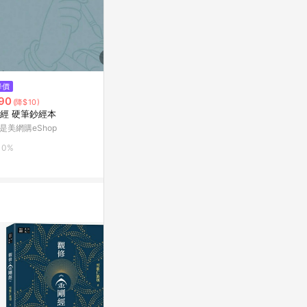
$432
降價
降價
傾城之戀【張
90
$355
(降$10)
(降$50)
念‧毛邊精裝
經 硬筆鈔經本
金剛經（硬皮精裝燙銀經典
集一 194
Yahoo購物中
版）：人生經歷無數，喜樂一如
是美網購eShop
最初
康是美網購eShop
1%
0%
0%