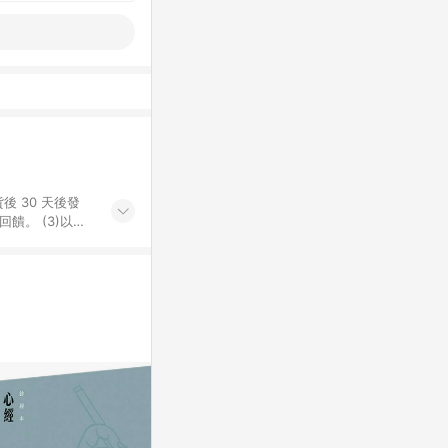
後 30 天後發
。​ (3)以下
百貨/夢時代部分商
，將於訂單成立後由
LINE購物網站
」)，以同一訂單中