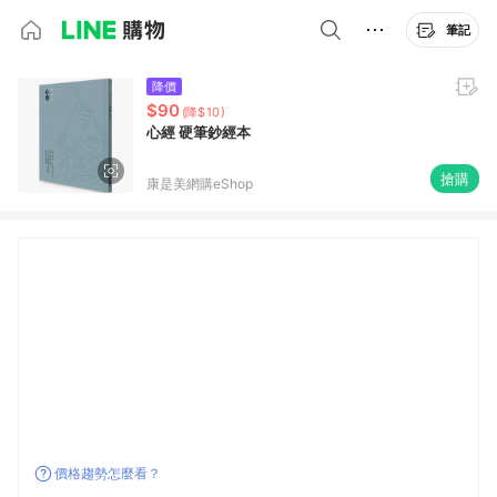
筆記
降價
$90
(降$10)
心經 硬筆鈔經本
搶購
康是美網購eShop
價格趨勢怎麼看？