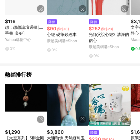
$116
$3,
降價
降價
想：想想論壇選輯[二
文字
$90
$252
(降$10)
(降$28)
手書_良好]
靜心 
心經 硬筆鈔經本
光師父說心經2 清淨的
x42
Yahoo購物中心
Mar
信心
康是美網購eShop
康是美網購eShop
0%
0.
0%
0%
熱銷排行榜
$1,290
$3,860
$1,
降價
【太空系列】5辦金剛
大彌勒佛 天然緬甸玉
原礦
$230
(降$50)