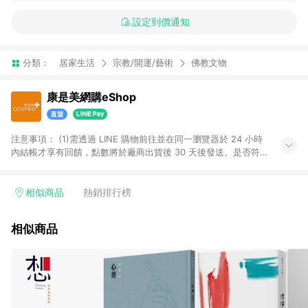
設定到價通知
分類：
居家生活
宗教/開運/藝術
佛教文物
康是美網購eShop
注意事項：​ (1)需透過 LINE 購物前往並在同一瀏覽器於 24 小時
內結帳才享有回饋，點數將於廠商出貨後 30 天後發送。​是否符
合回饋資格，依LINE購物系統紀錄為準。 (2)若使用康是美網購
APP下單，將無法獲得點數回饋。​ (3)以下品類商品均無回饋：​ -
黃金鑽飾/精品相關/3C數位(含周邊)/家電視聽/運動戶外/母嬰用
相似商品
熱銷排行榜
品​ -統一時代百貨/夢時代部分商品​ -博客來商品及其他指定商品​
(4)符合LINE POINTS回饋資格之訂單及各商品之「LINE回
相似商品
饋%」，將於訂單成立後由「LINE購物通知」之官方帳號訊息通
知。亦可於LINE購物網站或APP中的「我的訂單」頁面查詢，請
依LINE購物網站訂單成立通知為準。​​ (5)LINE購物設有「單一商
品最高回饋點數」機制 (部分時段開放「回饋無上限」)，以同一
訂單中同一商品不論件數計算，請依訂單成立當下LINE購物的回
饋機制為準。