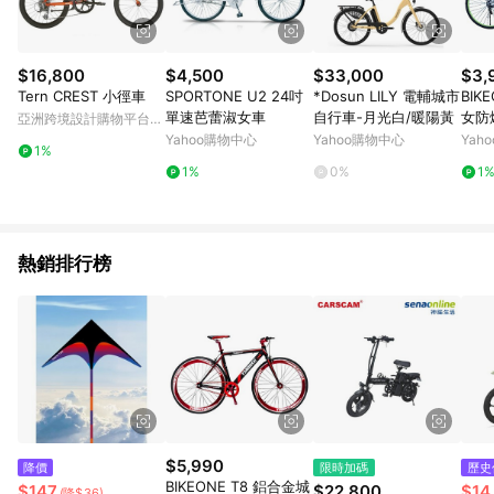
$16,800
$4,500
$33,000
$3,
Tern CREST 小徑車
SPORTONE U2 24吋
*Dosun LILY 電輔城市
BIK
單速芭蕾淑女車
自行車-月光白/暖陽黃
女防
亞洲跨境設計購物平台
單速
Pinkoi
Yahoo購物中心
Yahoo購物中心
Yah
1%
1%
0%
1
熱銷排行榜
$5,990
降價
限時加碼
歷史
BIKEONE T8 鋁合金城
$147
$22,800
$14
(降$36)