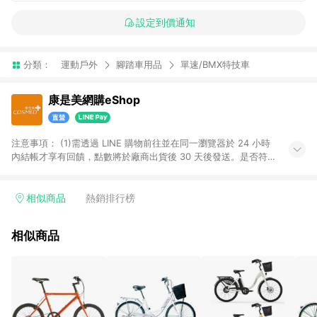
設定到價通知
分類：
運動戶外
腳踏車用品
單速/BMX特技車
康是美網購eShop
注意事項：​ (1)需透過 LINE 購物前往並在同一瀏覽器於 24 小時
內結帳才享有回饋，點數將於廠商出貨後 30 天後發送。​是否符
合回饋資格，依LINE購物系統紀錄為準。 (2)若使用康是美網購
APP下單，將無法獲得點數回饋。​ (3)以下品類商品均無回饋：​ -
黃金鑽飾/精品相關/3C數位(含周邊)/家電視聽/運動戶外/母嬰用
相似商品
熱銷排行榜
品​ -統一時代百貨/夢時代部分商品​ -博客來商品及其他指定商品​
(4)符合LINE POINTS回饋資格之訂單及各商品之「LINE回
相似商品
饋%」，將於訂單成立後由「LINE購物通知」之官方帳號訊息通
知。亦可於LINE購物網站或APP中的「我的訂單」頁面查詢，請
依LINE購物網站訂單成立通知為準。​​ (5)LINE購物設有「單一商
品最高回饋點數」機制 (部分時段開放「回饋無上限」)，以同一
訂單中同一商品不論件數計算，請依訂單成立當下LINE購物的回
饋機制為準。