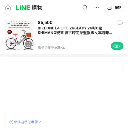
筆記
$5,500
BIKEONE L4 LITE 266LADY 26吋6速
SHIMANO變速 復古時尚菜籃款淑女車咖啡車
低跨點設計都會時尚通勤新寵兒-紅_廠商直送
搶購
康是美網購eShop
價格趨勢怎麼看？