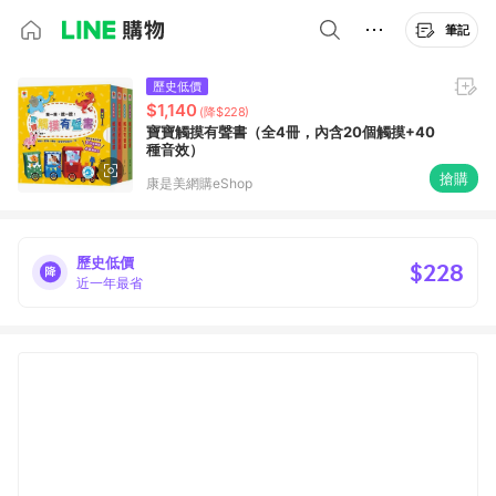
筆記
歷史低價
$1,140
(降$228)
寶寶觸摸有聲書（全4冊，內含20個觸摸+40
種音效）
搶購
康是美網購eShop
歷史低價
$228
近一年最省