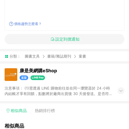
價格趨勢怎麼看？
設定到價通知
分類：
圖書文具
書籍/雜誌期刊
童書
康是美網購eShop
注意事項：​ (1)需透過 LINE 購物前往並在同一瀏覽器於 24 小時
內結帳才享有回饋，點數將於廠商出貨後 30 天後發送。​是否符
合回饋資格，依LINE購物系統紀錄為準。 (2)若使用康是美網購
APP下單，將無法獲得點數回饋。​ (3)以下品類商品均無回饋：​ -
黃金鑽飾/精品相關/3C數位(含周邊)/家電視聽/運動戶外/母嬰用
相似商品
熱銷排行榜
品​ -統一時代百貨/夢時代部分商品​ -博客來商品及其他指定商品​
(4)符合LINE POINTS回饋資格之訂單及各商品之「LINE回
相似商品
饋%」，將於訂單成立後由「LINE購物通知」之官方帳號訊息通