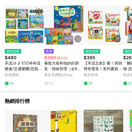
知。亦可於LINE購物網站或APP中的「我的訂單」頁面查詢，請
依LINE購物網站訂單成立通知為準。​​ (5)LINE購物設有「單一商
品最高回饋點數」機制 (部分時段開放「回饋無上限」)，以同一
訂單中同一商品不論件數計算，請依訂單成立當下LINE購物的回
饋機制為準。
限時加碼
降價
限時加碼
限時
$480
$390
$395
$26
(降$78)
禾流/♪ ♪ 叮叮咚咚音
暴龍大衛和他的好朋
【禾流文創】聽！洞洞
「觸
樂會/交通樂團/恐龍樂
友：情緒管理（全8冊
裡有聲音！系列書籍 -
物 
團/雪上樂團//♪ 10種不
打預防針好可怕：克服
多款可選
農場
蝦皮購物
康是美網購eShop
蝦皮商城
蝦皮
同發出的聲音，演奏出
恐懼+去蘑菇山野餐：
10
1%
0%
1%
1
最美妙的大自然音樂
不抱怨+安安的新朋
觸摸
友：克服害羞+我最厲
雙美
害：不炫耀+妮妮的笑
熱銷排行榜
容不見了：擺脫憂傷
+勇敢恐龍王子：擺脫
無聊+恐怖的噴火蛇：
擺脫焦慮+憤怒的妞
妞：擺脫憤怒）