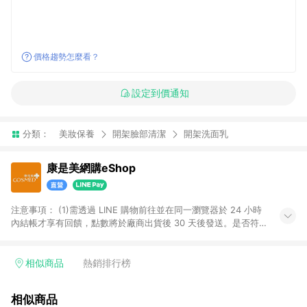
價格趨勢怎麼看？
設定到價通知
分類：
美妝保養
開架臉部清潔
開架洗面乳
康是美網購eShop
注意事項：​ (1)需透過 LINE 購物前往並在同一瀏覽器於 24 小時
內結帳才享有回饋，點數將於廠商出貨後 30 天後發送。​是否符
合回饋資格，依LINE購物系統紀錄為準。 (2)若使用康是美網購
APP下單，將無法獲得點數回饋。​ (3)以下品類商品均無回饋：​ -
黃金鑽飾/精品相關/3C數位(含周邊)/家電視聽/運動戶外/母嬰用
相似商品
熱銷排行榜
品​ -統一時代百貨/夢時代部分商品​ -博客來商品及其他指定商品​
(4)符合LINE POINTS回饋資格之訂單及各商品之「LINE回
相似商品
饋%」，將於訂單成立後由「LINE購物通知」之官方帳號訊息通