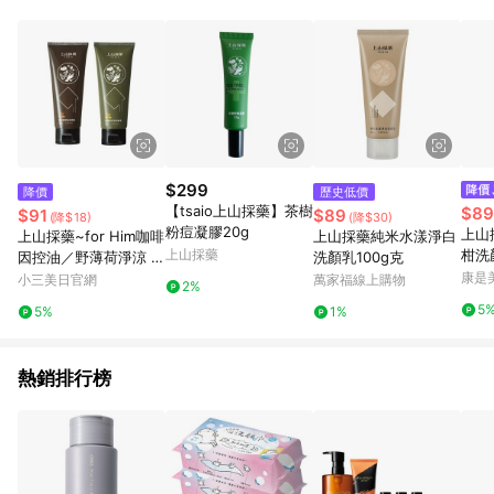
知。亦可於LINE購物網站或APP中的「我的訂單」頁面查詢，請
依LINE購物網站訂單成立通知為準。​​ (5)LINE購物設有「單一商
品最高回饋點數」機制 (部分時段開放「回饋無上限」)，以同一
訂單中同一商品不論件數計算，請依訂單成立當下LINE購物的回
饋機制為準。
$299
降價
歷史低價
【tsaio上山採藥】茶樹
$89
$91
$89
(降$18)
(降$30)
粉痘凝膠20g
上山
上山採藥~for Him咖啡
上山採藥純米水漾淨白
上山採藥
柑洗顏
因控油／野薄荷淨涼 洗
洗顏乳100g克
顏乳(100g) 款式可選
康是美
小三美日官網
萬家福線上購物
2%
5
5%
1%
熱銷排行榜