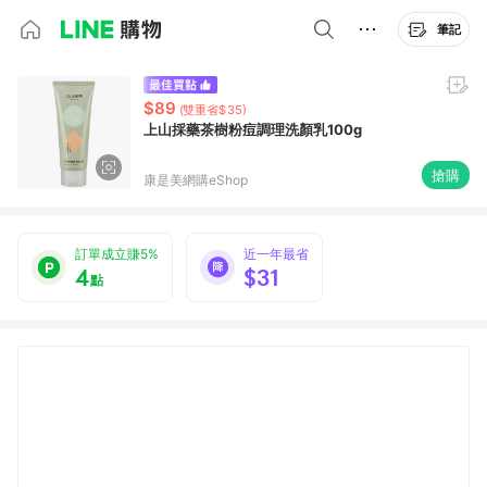
筆記
$89
(雙重省$35)
上山採藥茶樹粉痘調理洗顏乳100g
搶購
康是美網購eShop
訂單成立賺5%
近一年最省
4
$31
點