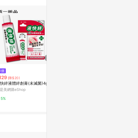
$60
$140
降價
徠福 塑膠用強力接著劑 30ml /
日本 Soft9
129
(降$20)
支 NO.2245
PChome 24h
快絆液體絆創膏(未滅菌)4g
Yahoo購物中心
是美網購eShop
1%
0%
5%