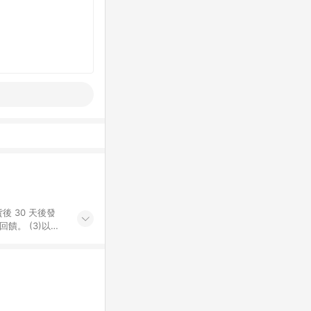
後 30 天後發
。​ (3)以下
百貨/夢時代部分商
，將於訂單成立後由
LINE購物網站
」)，以同一訂單中