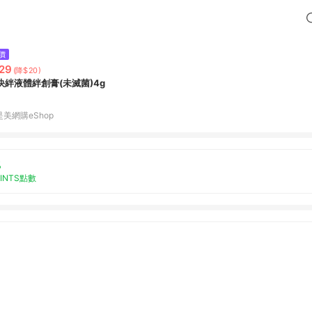
價
29
(降$20)
快絆液體絆創膏(未滅菌)4g
是美網購eShop
%
OINTS點數