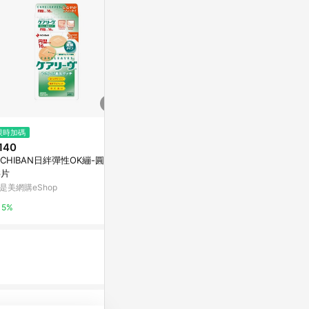
限時加碼
降價
$85
140
$379
(雙重省$16)
(降$100
3M舒適繃 20片入
ICHIBAN日絆彈性OK繃-圓點型
飛宜得 FAYD
6片
屈臣氏Watsons
蹦 無痛 防水 
ml/30ml) 
是美網購eShop
台灣樂天市場
3%
5%
3%