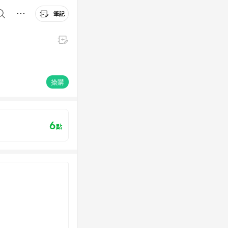
筆記
搶購
6
點