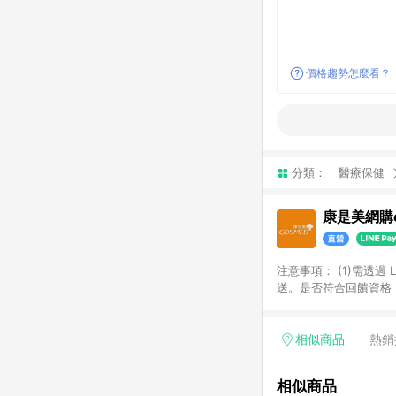
價格趨勢怎麼看？
分類：
醫療保健
康是美網購e
注意事項：​ (1)需透
送。​是否符合回饋資格，
品類商品均無回饋：​ -
品​ -博客來商品及其他
「LINE購物通知」之
相似商品
熱銷
訂單成立通知為準。​​ 
同一商品不論件數計算，
相似商品