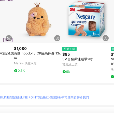
$1,080
限時加碼
OK繃/液態
英國 noodoll / OK繃馬鈴薯 13c
$85
$
m
3M自黏彈性繃帶2吋
N
Marais 瑪黑家居
1
寶雅線上買
康
0.5%
5%
動
LINE購物護照
LINE POINTS點數紅包
賺點教學
常見問題
聯絡我們