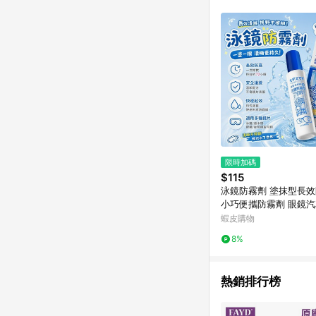
限時加碼
$115
泳鏡防霧劑 塗抹型長效
小巧便攜防霧劑 眼鏡
防起霧黑科技 潛水滑
蝦皮購物
速除霧劑 速乾無痕不
8%
熱銷排行榜