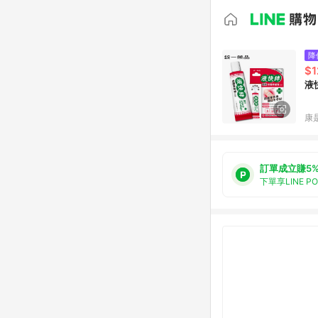
降
$1
液
康
訂單成立賺5
下單享LINE P