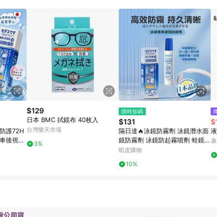
$129
限時加碼
日本 BMC 拭鏡布 40枚入
$131
$
台灣樂天市場
防護72H
隔日達🔥泳鏡防霧劑 泳鏡潛水面
液
汽車後視鏡
鏡防霧劑 泳鏡防起霧噴劑 蛙鏡除
康
3%
雪鏡通用快
霧劑 速乾無痕 泳鏡不起霧神器
蝦皮購物
起霧神器
眼鏡除霧 潛水鏡除霧神器
10%