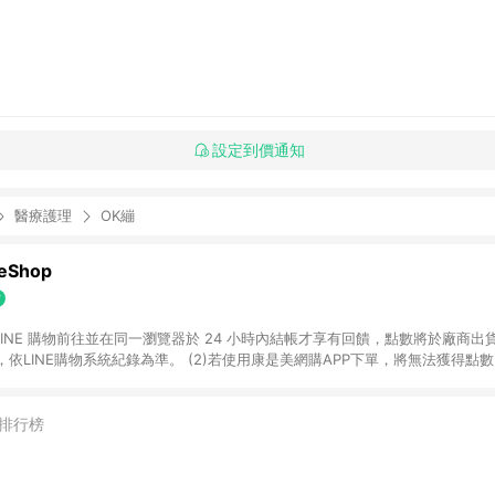
設定到價通知
醫療護理
OK繃
Shop
過 LINE 購物前往並在同一瀏覽器於 24 小時內結帳才享有回饋，點數將於廠商出貨
依LINE購物系統紀錄為準。 (2)若使用康是美網購APP下單，將無法獲得點數回饋
黃金鑽飾/精品相關/3C數位(含周邊)/家電視聽/運動戶外/母嬰用品​ -統一時代
指定商品​ (4)符合LINE POINTS回饋資格之訂單及各商品之「LINE回饋%」
官方帳號訊息通知。亦可於LINE購物網站或APP中的「我的訂單」頁面查詢，請依
排行榜
(5)LINE購物設有「單一商品最高回饋點數」機制 (部分時段開放「回饋無上限
請依訂單成立當下LINE購物的回饋機制為準。