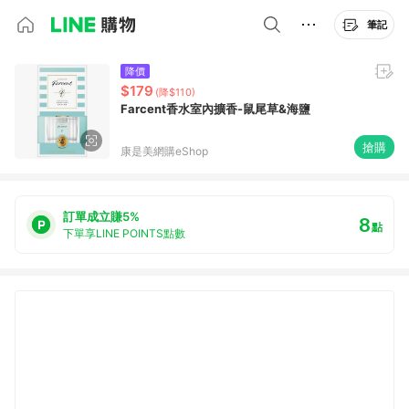
筆記
降價
$179
(降$110)
Farcent香水室內擴香-鼠尾草&海鹽
搶購
康是美網購eShop
訂單成立賺5%
8
點
下單享LINE POINTS點數