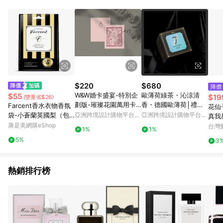
知。亦可於LINE購物網站或APP中的「我的訂單」頁面查詢，請
依LINE購物網站訂單成立通知為準。​​ (5)LINE購物設有「單一商
品最高回饋點數」機制 (部分時段開放「回饋無上限」)，以同一
訂單中同一商品不論件數計算，請依訂單成立當下LINE購物的回
饋機制為準。
$220
$680
降價
W&W婚卡盛宴-特別企
歐薄荷綠茶・沁涼清
$55
$19
(雙重省$26)
劃版-璀璨花園萬用卡-
香・德國歐薄荷│禮盒
Farcent香水衣物香氛
花仙
手寫留白款-紫苑10入
茶包10入
袋-小蒼蘭英國梨（包
亞洲跨境設計購物平台
亞洲跨境設計購物平台
真我星
Pinkoi
Pinkoi
裝隨機）
康是美網購eShop
台灣
1%
1%
5%
3
熱銷排行榜