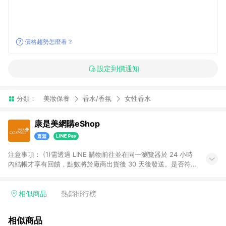
價格趨勢怎麼看？
設定到價通知
分類：
美妝保養
香水/香氛
女性香水
康是美網購eShop
注意事項：​ (1)需透過 LINE 購物前往並在同一瀏覽器於 24 小時
內結帳才享有回饋，點數將於廠商出貨後 30 天後發送。​是否符
合回饋資格，依LINE購物系統紀錄為準。 (2)若使用康是美網購
APP下單，將無法獲得點數回饋。​ (3)以下品類商品均無回饋：​ -
黃金鑽飾/精品相關/3C數位(含周邊)/家電視聽/運動戶外/母嬰用
相似商品
熱銷排行榜
品​ -統一時代百貨/夢時代部分商品​ -博客來商品及其他指定商品​
(4)符合LINE POINTS回饋資格之訂單及各商品之「LINE回
相似商品
饋%」，將於訂單成立後由「LINE購物通知」之官方帳號訊息通