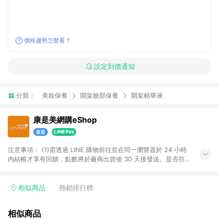
價格趨勢怎麼看？
設定到價通知
分類：
美妝保養
開架臉部保養
開架精華液
康是美網購eShop
注意事項：​ (1)需透過 LINE 購物前往並在同一瀏覽器於 24 小時
內結帳才享有回饋，點數將於廠商出貨後 30 天後發送。​是否符
合回饋資格，依LINE購物系統紀錄為準。 (2)若使用康是美網購
APP下單，將無法獲得點數回饋。​ (3)以下品類商品均無回饋：​ -
黃金鑽飾/精品相關/3C數位(含周邊)/家電視聽/運動戶外/母嬰用
相似商品
熱銷排行榜
品​ -統一時代百貨/夢時代部分商品​ -博客來商品及其他指定商品​
(4)符合LINE POINTS回饋資格之訂單及各商品之「LINE回
相似商品
饋%」，將於訂單成立後由「LINE購物通知」之官方帳號訊息通