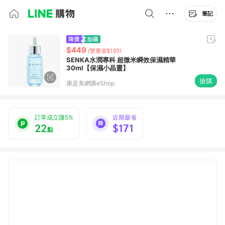
筆記
$449
(雙重省$193)
SENKA水潤專科 超微米瞬效保濕精華
30ml【保濕小晶靈】
搶購
康是美網購eShop
訂單成立賺5%
近期最省
22
$171
點