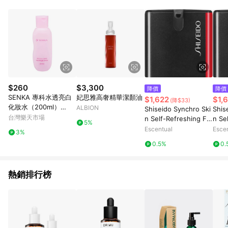
知。亦可於LINE購物網站或APP中的「我的訂單」頁面查詢，請
依LINE購物網站訂單成立通知為準。​​ (5)LINE購物設有「單一商
品最高回饋點數」機制 (部分時段開放「回饋無上限」)，以同一
訂單中同一商品不論件數計算，請依訂單成立當下LINE購物的回
饋機制為準。
$260
$3,300
降價
降價
SENKA 專科水透亮白
妃思雅高奢精華潔顏油
$1,622
$1,
(降$33)
化妝水（200ml）
ALBION
Shiseido Synchro Ski
Shis
【優．日常】
台灣樂天市場
n Self-Refreshing Fo
n Se
5%
undation SPF30 30ml
unda
Escentual
Esce
3%
220 - Linen
140 
0.5%
0.
熱銷排行榜