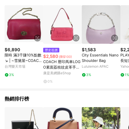
知。亦可於LINE購物網站或APP中的「我的訂單」頁面查詢，請
依LINE購物網站訂單成立通知為準。​​ (5)LINE購物設有「單一商
品最高回饋點數」機制 (部分時段開放「回饋無上限」)，以同一
訂單中同一商品不論件數計算，請依訂單成立當下LINE購物的回
饋機制為準。
$6,890
$1,583
$2,
歷史低價
限時 滿3千賺10%點數
City Essentials Nano
PLA
$2,580
(降$100)
↘ | ~雪黛屋~COACH
Shoulder Bag
長短背帶 S
COACH 壓印馬車LOG
斜側包國際正版保證附
- 米
台灣樂天市場
Lululemon APAC
Yah
O素面荔枝紋皮革手提
購買證明可肩背可斜側
晚宴包（草莓粉） _廠
康是美網購eShop
3%
3%
1
背100%進口防水防刮
商直送
0%
皮革附二組活動背帶隨
身F34604
熱銷排行榜