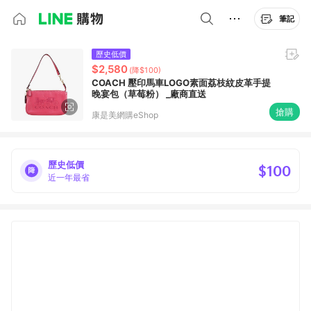
筆記
歷史低價
$2,580
(降$100)
COACH 壓印馬車LOGO素面荔枝紋皮革手提
晚宴包（草莓粉） _廠商直送
搶購
康是美網購eShop
歷史低價
$100
近一年最省