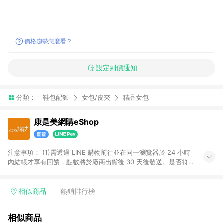
價格趨勢怎麼看？
設定到價通知
分類：
鞋包配飾
女包/皮夾
精品女包
康是美網購eShop
注意事項：​ (1)需透過 LINE 購物前往並在同一瀏覽器於 24 小時
內結帳才享有回饋，點數將於廠商出貨後 30 天後發送。​是否符
合回饋資格，依LINE購物系統紀錄為準。 (2)若使用康是美網購
APP下單，將無法獲得點數回饋。​ (3)以下品類商品均無回饋：​ -
黃金鑽飾/精品相關/3C數位(含周邊)/家電視聽/運動戶外/母嬰用
相似商品
熱銷排行榜
品​ -統一時代百貨/夢時代部分商品​ -博客來商品及其他指定商品​
(4)符合LINE POINTS回饋資格之訂單及各商品之「LINE回
相似商品
饋%」，將於訂單成立後由「LINE購物通知」之官方帳號訊息通