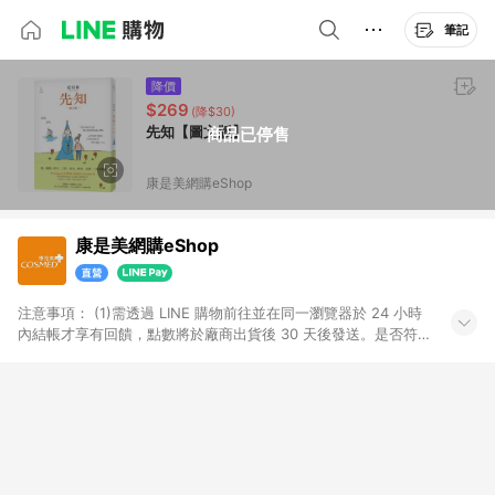
筆記
降價
$269
(降$30)
先知【圖文版】
商品已停售
康是美網購eShop
康是美網購eShop
注意事項：​ (1)需透過 LINE 購物前往並在同一瀏覽器於 24 小時
內結帳才享有回饋，點數將於廠商出貨後 30 天後發送。​是否符
合回饋資格，依LINE購物系統紀錄為準。 (2)若使用康是美網購
APP下單，將無法獲得點數回饋。​ (3)以下品類商品均無回饋：​ -
黃金鑽飾/精品相關/3C數位(含周邊)/家電視聽/運動戶外/母嬰用
品​ -統一時代百貨/夢時代部分商品​ -博客來商品及其他指定商品​
(4)符合LINE POINTS回饋資格之訂單及各商品之「LINE回
饋%」，將於訂單成立後由「LINE購物通知」之官方帳號訊息通
知。亦可於LINE購物網站或APP中的「我的訂單」頁面查詢，請