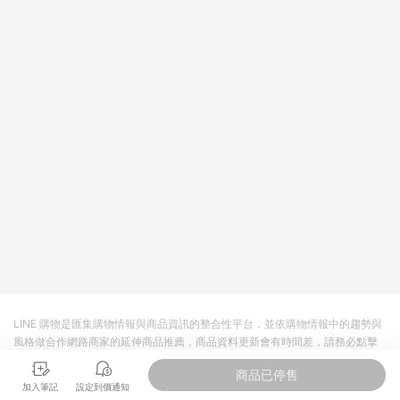
依LINE購物網站訂單成立通知為準。​​ (5)LINE購物設有「單一商
品最高回饋點數」機制 (部分時段開放「回饋無上限」)，以同一
訂單中同一商品不論件數計算，請依訂單成立當下LINE購物的回
饋機制為準。
LINE 購物是匯集購物情報與商品資訊的整合性平台，並依購物情報中的趨勢與
風格做合作網路商家的延伸商品推薦，商品資料更新會有時間差，請務必點擊
商品至各合作網路商家，確認現售價與購物條件，一切資訊以合作廠商網頁為
商品已停售
準。
加入筆記
設定到價通知