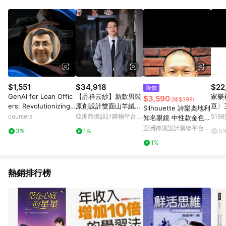
知。亦可於LINE購物網站或APP中的「我的訂單」頁面查詢，請
依LINE購物網站訂單成立通知為準。​​ (5)LINE購物設有「單一商
品最高回饋點數」機制 (部分時段開放「回饋無上限」)，以同一
訂單中同一商品不論件數計算，請依訂單成立當下LINE購物的回
饋機制為準。
$1,551
$34,918
$22
降價
GenAI for Loan Offic
【品祥云紗】新款男裝
家樂
$3,590
(降$398)
ers: Revolutionizing
原創設計雙面山羊絨大
豆〉
Silhouette 詩樂奧地利
Credit Scoring
衣 手工縫制
新北
coursera
亞洲跨境設計購物平台
51
知名眼鏡 中性款金色全
一段
Pinkoi
新金屬古董眼鏡
亞洲跨境設計購物平台
3%
1%
0
Pinkoi
1%
熱銷排行榜