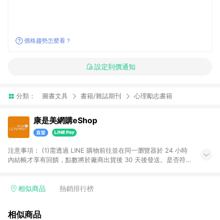
價格趨勢怎麼看？
設定到價通知
分類：
圖書文具
書籍/雜誌期刊
心理勵志書籍
康是美網購eShop
注意事項：​ (1)需透過 LINE 購物前往並在同一瀏覽器於 24 小時
內結帳才享有回饋，點數將於廠商出貨後 30 天後發送。​是否符
合回饋資格，依LINE購物系統紀錄為準。 (2)若使用康是美網購
APP下單，將無法獲得點數回饋。​ (3)以下品類商品均無回饋：​ -
黃金鑽飾/精品相關/3C數位(含周邊)/家電視聽/運動戶外/母嬰用
相似商品
熱銷排行榜
品​ -統一時代百貨/夢時代部分商品​ -博客來商品及其他指定商品​
(4)符合LINE POINTS回饋資格之訂單及各商品之「LINE回
相似商品
饋%」，將於訂單成立後由「LINE購物通知」之官方帳號訊息通