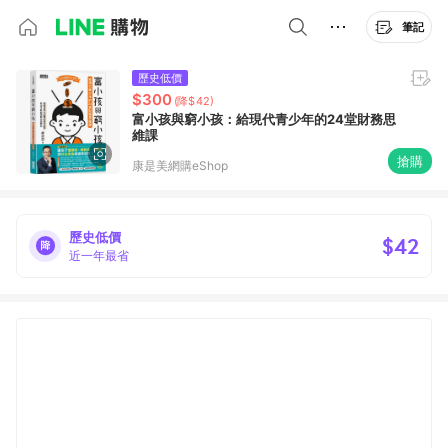
筆記
歷史低價
$300
(降$42)
富小孩與窮小孩：給現代青少年的24堂財務思
維課
搶購
康是美網購eShop
歷史低價
$42
近一年最省