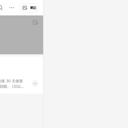
筆記
後 30 天後發
。​ (3)以下
百貨/夢時代部分商
，將於訂單成立後由
LINE購物網站
」)，以同一訂單中