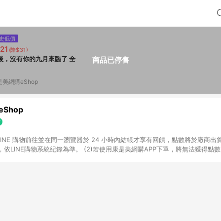
史低價
21
(降$31)
後，沒有你的九月來臨了 全
商品已停售
是美網購eShop
Shop
過 LINE 購物前往並在同一瀏覽器於 24 小時內結帳才享有回饋，點數將於廠商出貨
依LINE購物系統紀錄為準。 (2)若使用康是美網購APP下單，將無法獲得點數回饋
黃金鑽飾/精品相關/3C數位(含周邊)/家電視聽/運動戶外/母嬰用品​ -統一時代
指定商品​ (4)符合LINE POINTS回饋資格之訂單及各商品之「LINE回饋%」
官方帳號訊息通知。亦可於LINE購物網站或APP中的「我的訂單」頁面查詢，請依
(5)LINE購物設有「單一商品最高回饋點數」機制 (部分時段開放「回饋無上限
請依訂單成立當下LINE購物的回饋機制為準。