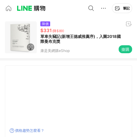
筆記
降價
$331
(降$89)
單車失竊記(新增王德威推薦序)，入圍2018國
際曼布克獎
搶購
康是美網購eShop
價格趨勢怎麼看？