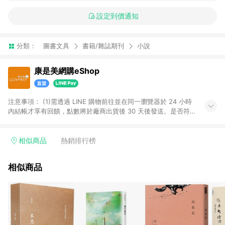
設定到價通知
分類：
圖書文具
書籍/雜誌期刊
小說
康是美網購eShop
注意事項：​ (1)需透過 LINE 購物前往並在同一瀏覽器於 24 小時
內結帳才享有回饋，點數將於廠商出貨後 30 天後發送。​是否符
合回饋資格，依LINE購物系統紀錄為準。 (2)若使用康是美網購
APP下單，將無法獲得點數回饋。​ (3)以下品類商品均無回饋：​ -
黃金鑽飾/精品相關/3C數位(含周邊)/家電視聽/運動戶外/母嬰用
相似商品
熱銷排行榜
品​ -統一時代百貨/夢時代部分商品​ -博客來商品及其他指定商品​
(4)符合LINE POINTS回饋資格之訂單及各商品之「LINE回
相似商品
饋%」，將於訂單成立後由「LINE購物通知」之官方帳號訊息通
知。亦可於LINE購物網站或APP中的「我的訂單」頁面查詢，請
依LINE購物網站訂單成立通知為準。​​ (5)LINE購物設有「單一商
品最高回饋點數」機制 (部分時段開放「回饋無上限」)，以同一
訂單中同一商品不論件數計算，請依訂單成立當下LINE購物的回
饋機制為準。