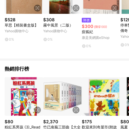
$528
$308
$12
降價
草思【精裝書盒版】
霧中風景（二版）
停車
$300
(降$100)
傳奇
Yahoo購物中心
Yahoo購物中心
疫狐紀
家收
Yah
康是美網購eShop
0%
0%
[二
0
0%
熱銷排行榜
$80
$2,370
$175
$80
粉紅系男孩 (3)_Read
竹已南蕪三部曲【大全
歡迎來到奇屋市(附故
風夏 