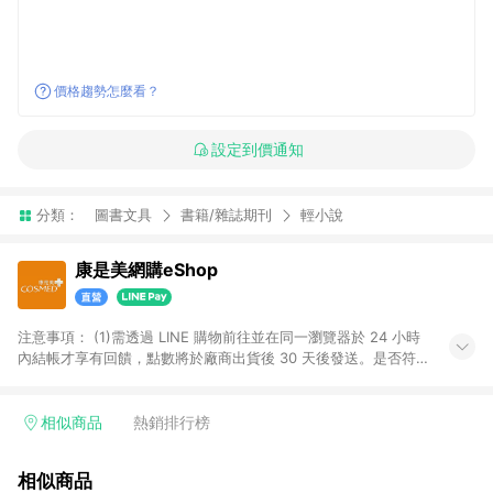
價格趨勢怎麼看？
設定到價通知
分類：
圖書文具
書籍/雜誌期刊
輕小說
康是美網購eShop
注意事項：​ (1)需透過 LINE 購物前往並在同一瀏覽器於 24 小時
內結帳才享有回饋，點數將於廠商出貨後 30 天後發送。​是否符
合回饋資格，依LINE購物系統紀錄為準。 (2)若使用康是美網購
APP下單，將無法獲得點數回饋。​ (3)以下品類商品均無回饋：​ -
黃金鑽飾/精品相關/3C數位(含周邊)/家電視聽/運動戶外/母嬰用
相似商品
熱銷排行榜
品​ -統一時代百貨/夢時代部分商品​ -博客來商品及其他指定商品​
(4)符合LINE POINTS回饋資格之訂單及各商品之「LINE回
相似商品
饋%」，將於訂單成立後由「LINE購物通知」之官方帳號訊息通