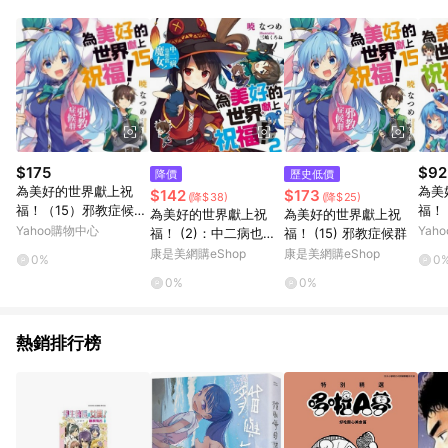
知。亦可於LINE購物網站或APP中的「我的訂單」頁面查詢，請
依LINE購物網站訂單成立通知為準。​​ (5)LINE購物設有「單一商
品最高回饋點數」機制 (部分時段開放「回饋無上限」)，以同一
訂單中同一商品不論件數計算，請依訂單成立當下LINE購物的回
饋機制為準。
$175
$92
降價
歷史低價
為美好的世界獻上祝
為美
$142
$173
(降$38)
(降$25)
福！（15）邪教症候群
福！
為美好的世界獻上祝
為美好的世界獻上祝
[二手書_近全新]
et’
Yahoo購物中心
Yah
福！ (2)：中二病也想
福！ (15) 邪教症候群
好]
當魔女！
康是美網購eShop
康是美網購eShop
0%
0
0%
0%
熱銷排行榜