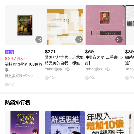
知。亦可於LINE購物網站或APP中的「我的訂單」頁面查詢，請
依LINE購物網站訂單成立通知為準。​​ (5)LINE購物設有「單一商
品最高回饋點數」機制 (部分時段開放「回饋無上限」)，以同一
訂單中同一商品不論件數計算，請依訂單成立當下LINE購物的回
饋機制為準。
$271
$69
$89
降價
愛無能的世代：追求獨
仲夏夜之夢[二手書_良
細菌
$237
(降$63)
特完美的自我，卻無能
好]
通]
關於經濟學的100個故
維持關係的一代[二手
Yahoo購物中心
Yahoo購物中心
Yah
事
書_良好]
康是美網購eShop
0%
0%
0
0%
熱銷排行榜