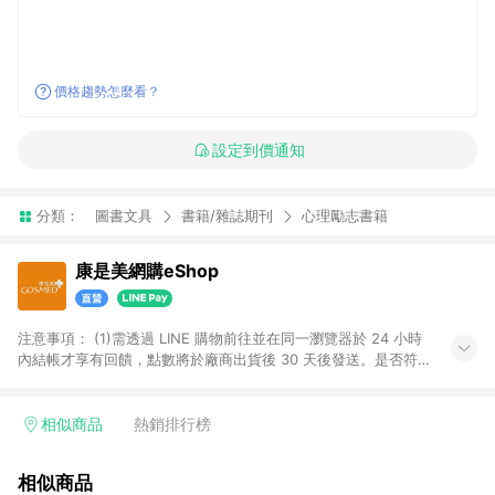
價格趨勢怎麼看？
設定到價通知
分類：
圖書文具
書籍/雜誌期刊
心理勵志書籍
康是美網購eShop
注意事項：​ (1)需透過 LINE 購物前往並在同一瀏覽器於 24 小時
內結帳才享有回饋，點數將於廠商出貨後 30 天後發送。​是否符
合回饋資格，依LINE購物系統紀錄為準。 (2)若使用康是美網購
APP下單，將無法獲得點數回饋。​ (3)以下品類商品均無回饋：​ -
黃金鑽飾/精品相關/3C數位(含周邊)/家電視聽/運動戶外/母嬰用
相似商品
熱銷排行榜
品​ -統一時代百貨/夢時代部分商品​ -博客來商品及其他指定商品​
(4)符合LINE POINTS回饋資格之訂單及各商品之「LINE回
相似商品
饋%」，將於訂單成立後由「LINE購物通知」之官方帳號訊息通