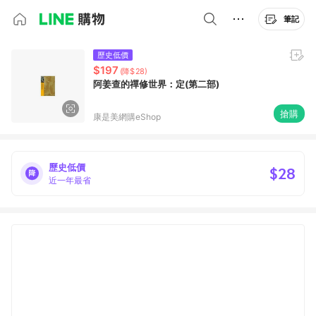
筆記
歷史低價
$197
(降$28)
阿姜查的禪修世界：定(第二部)
搶購
康是美網購eShop
歷史低價
$28
近一年最省