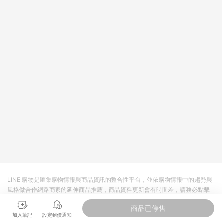
依LINE購物網站訂單成立通知為準。​​ (5)LINE購物設有「單一商
品最高回饋點數」機制 (部分時段開放「回饋無上限」)，以同一
訂單中同一商品不論件數計算，請依訂單成立當下LINE購物的回
饋機制為準。
LINE 購物是匯集購物情報與商品資訊的整合性平台，並依購物情報中的趨勢與
風格做合作網路商家的延伸商品推薦，商品資料更新會有時間差，請務必點擊
商品至各合作網路商家，確認現售價與購物條件，一切資訊以合作廠商網頁為
商品已停售
準。
加入筆記
設定到價通知