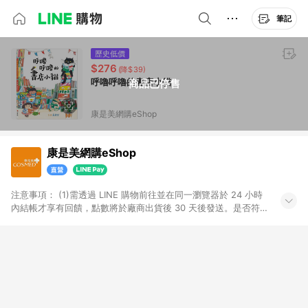
筆記
歷史低價
$276
(降$39)
呼嚕呼嚕的書店小貓
商品已停售
康是美網購eShop
康是美網購eShop
注意事項：​ (1)需透過 LINE 購物前往並在同一瀏覽器於 24 小時
內結帳才享有回饋，點數將於廠商出貨後 30 天後發送。​是否符
合回饋資格，依LINE購物系統紀錄為準。 (2)若使用康是美網購
APP下單，將無法獲得點數回饋。​ (3)以下品類商品均無回饋：​ -
黃金鑽飾/精品相關/3C數位(含周邊)/家電視聽/運動戶外/母嬰用
品​ -統一時代百貨/夢時代部分商品​ -博客來商品及其他指定商品​
(4)符合LINE POINTS回饋資格之訂單及各商品之「LINE回
饋%」，將於訂單成立後由「LINE購物通知」之官方帳號訊息通
知。亦可於LINE購物網站或APP中的「我的訂單」頁面查詢，請