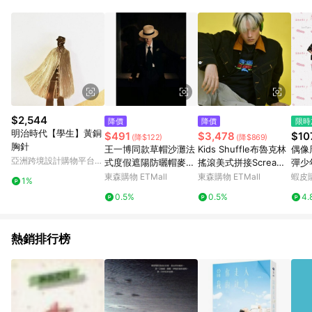
知。亦可於LINE購物網站或APP中的「我的訂單」頁面查詢，請
依LINE購物網站訂單成立通知為準。​​ (5)LINE購物設有「單一商
品最高回饋點數」機制 (部分時段開放「回饋無上限」)，以同一
訂單中同一商品不論件數計算，請依訂單成立當下LINE購物的回
饋機制為準。
$2,544
降價
降價
限時
明治時代【學生】黃銅
$491
$3,478
$10
(降$122)
(降$869)
胸針
王一博同款草帽沙灘法
Kids Shuffle布魯克林
偶像
亞洲跨境設計購物平台
式度假遮陽防曬帽麥稈
搖滾美式拼接Scream
彈少
Pinkoi
草編織禮帽平沿帽子女
印花黑色寬松牛仔夾克
克力
東森購物 ETMall
東森購物 ETMall
蝦皮
1%
送姐
0.5%
0.5%
4.
物 
熱銷排行榜