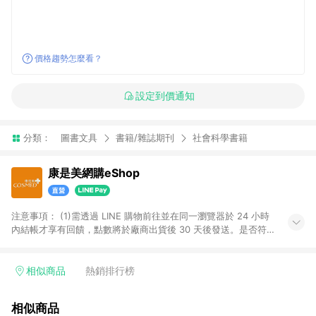
價格趨勢怎麼看？
設定到價通知
分類：
圖書文具
書籍/雜誌期刊
社會科學書籍
康是美網購eShop
注意事項：​ (1)需透過 LINE 購物前往並在同一瀏覽器於 24 小時
內結帳才享有回饋，點數將於廠商出貨後 30 天後發送。​是否符
合回饋資格，依LINE購物系統紀錄為準。 (2)若使用康是美網購
APP下單，將無法獲得點數回饋。​ (3)以下品類商品均無回饋：​ -
黃金鑽飾/精品相關/3C數位(含周邊)/家電視聽/運動戶外/母嬰用
相似商品
熱銷排行榜
品​ -統一時代百貨/夢時代部分商品​ -博客來商品及其他指定商品​
(4)符合LINE POINTS回饋資格之訂單及各商品之「LINE回
相似商品
饋%」，將於訂單成立後由「LINE購物通知」之官方帳號訊息通