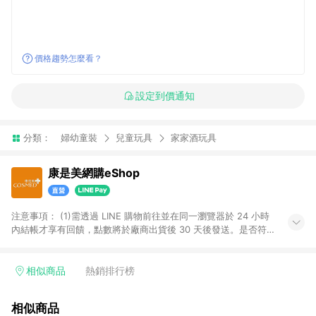
價格趨勢怎麼看？
設定到價通知
分類：
婦幼童裝
兒童玩具
家家酒玩具
康是美網購eShop
注意事項：​ (1)需透過 LINE 購物前往並在同一瀏覽器於 24 小時
內結帳才享有回饋，點數將於廠商出貨後 30 天後發送。​是否符
合回饋資格，依LINE購物系統紀錄為準。 (2)若使用康是美網購
APP下單，將無法獲得點數回饋。​ (3)以下品類商品均無回饋：​ -
黃金鑽飾/精品相關/3C數位(含周邊)/家電視聽/運動戶外/母嬰用
相似商品
熱銷排行榜
品​ -統一時代百貨/夢時代部分商品​ -博客來商品及其他指定商品​
(4)符合LINE POINTS回饋資格之訂單及各商品之「LINE回
相似商品
饋%」，將於訂單成立後由「LINE購物通知」之官方帳號訊息通