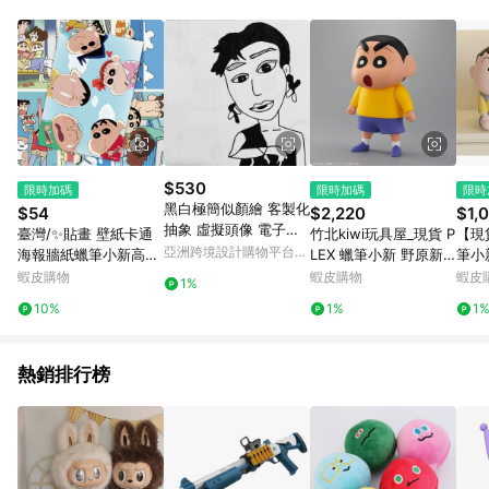
知。亦可於LINE購物網站或APP中的「我的訂單」頁面查詢，請
依LINE購物網站訂單成立通知為準。​​ (5)LINE購物設有「單一商
品最高回饋點數」機制 (部分時段開放「回饋無上限」)，以同一
訂單中同一商品不論件數計算，請依訂單成立當下LINE購物的回
饋機制為準。
$530
限時加碼
限時加碼
限時
黑白極簡似顏繪 客製化
$54
$2,220
$1,
抽象 虛擬頭像 電子檔
臺灣/✨貼畫 壁紙卡通
竹北kiwi玩具屋_現貨 P
【現
紀念禮 畢業禮
亞洲跨境設計購物平台
海報牆紙蠟筆小新高清
LEX 蠟筆小新 野原新
筆小
Pinkoi
寫真大張壁紙房間宿舍
之助 特殊色ver. 約23c
呆收
蝦皮購物
蝦皮購物
蝦皮
1%
牀頭裝飾背景紙
m_00615303
納 
10%
1%
1
茶几
熱銷排行榜