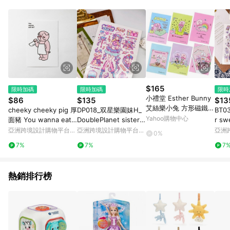
知。亦可於LINE購物網站或APP中的「我的訂單」頁面查詢，請
依LINE購物網站訂單成立通知為準。​​ (5)LINE購物設有「單一商
品最高回饋點數」機制 (部分時段開放「回饋無上限」)，以同一
訂單中同一商品不論件數計算，請依訂單成立當下LINE購物的回
饋機制為準。
$165
限時加碼
限時加碼
限時
小禮堂 Esther Bunny
$86
$135
$13
艾絲樂小兔 方形磁鐵
cheeky cheeky pig 厚
DP018_双星樂園妹H_
BT0
(生活款)
Yahoo購物中心
面豬 You wanna eat
DoublePlanet sister
r s
me? 你想吃我? 明信片
H/轉印貼紙
紙Tra
亞洲跨境設計購物平台
亞洲跨境設計購物平台
亞洲
0%
Pinkoi
Pinkoi
Pinko
7%
7%
7
熱銷排行榜