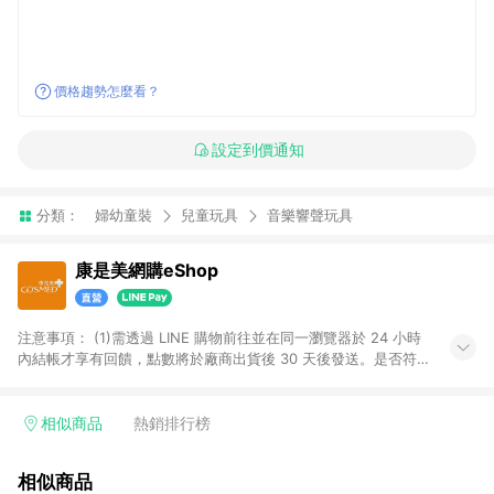
價格趨勢怎麼看？
設定到價通知
分類：
婦幼童裝
兒童玩具
音樂響聲玩具
康是美網購eShop
注意事項：​ (1)需透過 LINE 購物前往並在同一瀏覽器於 24 小時
內結帳才享有回饋，點數將於廠商出貨後 30 天後發送。​是否符
合回饋資格，依LINE購物系統紀錄為準。 (2)若使用康是美網購
APP下單，將無法獲得點數回饋。​ (3)以下品類商品均無回饋：​ -
黃金鑽飾/精品相關/3C數位(含周邊)/家電視聽/運動戶外/母嬰用
相似商品
熱銷排行榜
品​ -統一時代百貨/夢時代部分商品​ -博客來商品及其他指定商品​
(4)符合LINE POINTS回饋資格之訂單及各商品之「LINE回
相似商品
饋%」，將於訂單成立後由「LINE購物通知」之官方帳號訊息通