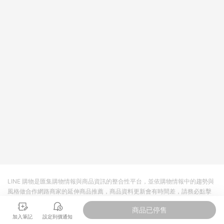
依LINE購物網站訂單成立通知為準。​​ (5)LINE購物設有「單一商
品最高回饋點數」機制 (部分時段開放「回饋無上限」)，以同一
訂單中同一商品不論件數計算，請依訂單成立當下LINE購物的回
饋機制為準。
LINE 購物是匯集購物情報與商品資訊的整合性平台，並依購物情報中的趨勢與
風格做合作網路商家的延伸商品推薦，商品資料更新會有時間差，請務必點擊
商品至各合作網路商家，確認現售價與購物條件，一切資訊以合作廠商網頁為
商品已停售
準。
加入筆記
設定到價通知