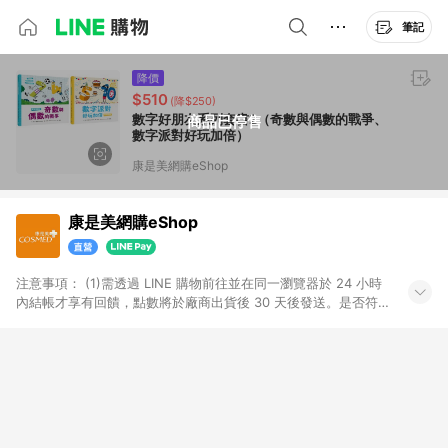
筆記
降價
$510
(降$250)
數字好朋友系列套書2（奇數與偶數的戰爭、
商品已停售
數字派對好玩加倍）
康是美網購eShop
康是美網購eShop
注意事項：​ (1)需透過 LINE 購物前往並在同一瀏覽器於 24 小時
內結帳才享有回饋，點數將於廠商出貨後 30 天後發送。​是否符
合回饋資格，依LINE購物系統紀錄為準。 (2)若使用康是美網購
APP下單，將無法獲得點數回饋。​ (3)以下品類商品均無回饋：​ -
黃金鑽飾/精品相關/3C數位(含周邊)/家電視聽/運動戶外/母嬰用
品​ -統一時代百貨/夢時代部分商品​ -博客來商品及其他指定商品​
(4)符合LINE POINTS回饋資格之訂單及各商品之「LINE回
饋%」，將於訂單成立後由「LINE購物通知」之官方帳號訊息通
知。亦可於LINE購物網站或APP中的「我的訂單」頁面查詢，請