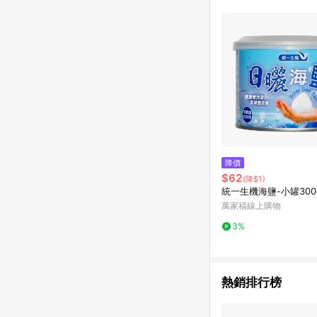
降價
$62
(降$1)
統一生機海鹽-小罐300
萬家福線上購物
3%
熱銷排行榜