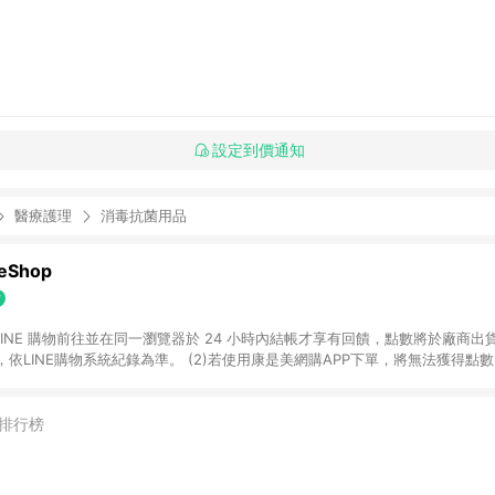
設定到價通知
醫療護理
消毒抗菌用品
Shop
過 LINE 購物前往並在同一瀏覽器於 24 小時內結帳才享有回饋，點數將於廠商出貨
依LINE購物系統紀錄為準。 (2)若使用康是美網購APP下單，將無法獲得點數回饋
黃金鑽飾/精品相關/3C數位(含周邊)/家電視聽/運動戶外/母嬰用品​ -統一時代
指定商品​ (4)符合LINE POINTS回饋資格之訂單及各商品之「LINE回饋%」
官方帳號訊息通知。亦可於LINE購物網站或APP中的「我的訂單」頁面查詢，請依
排行榜
(5)LINE購物設有「單一商品最高回饋點數」機制 (部分時段開放「回饋無上限
請依訂單成立當下LINE購物的回饋機制為準。