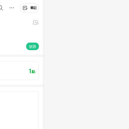
筆記
搶購
1
點