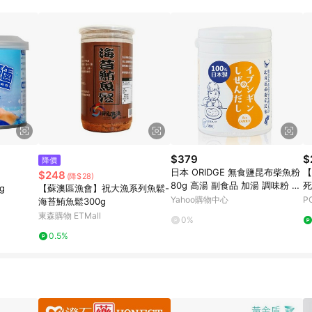
$379
$
降價
日本 ORIDGE 無食鹽昆布柴魚粉
【
$248
(降$28)
80g 高湯 副食品 加湯 調味粉 32
死
g
【蘇澳區漁會】祝大漁系列魚鬆-
90
Yahoo購物中心
P
海苔鮪魚鬆300g
東森購物 ETMall
0%
0.5%