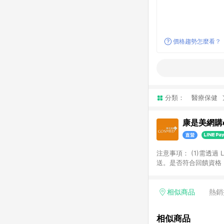
價格趨勢怎麼看？
分類：
醫療保健
康是美網購e
注意事項：​ (1)需透
送。​是否符合回饋資格，
品類商品均無回饋：​ -
品​ -博客來商品及其他
「LINE購物通知」之
相似商品
熱銷
訂單成立通知為準。​​ 
同一商品不論件數計算，
相似商品