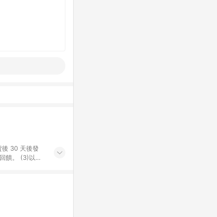
後 30 天後發
。​ (3)以下
百貨/夢時代部分商
，將於訂單成立後由
LINE購物網站
」)，以同一訂單中