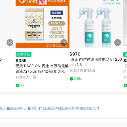
$970
限時加碼
0
[黃金盾]抗菌清潔噴劑(7天) 200
$355
$
ml x2入
現貨 RACE ON 鋭速 水動能電解
【
東森購物 ETMall
質液7g (plus 鋅) 12包/盒 澄石藥
ml
局✚實體店面
台灣樂天市場
台
0.5%
5%
動
LINE購物護照
LINE POINTS點數紅包
賺點教學
常見問題
聯絡我們