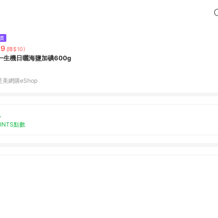
價
89
(降$10)
一生機日曬海鹽加碘600g
是美網購eShop
%
OINTS點數