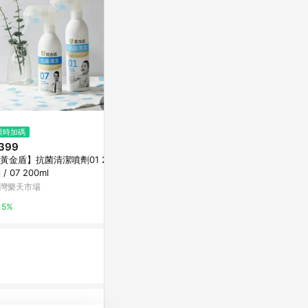
$16,980,000
$1,499
限時加碼
專任正太原路上金店面，近中清
Fuwaly｜
399
路國軍台中總醫院B｜台中市北區
機（3色可選）+P
黃金盾】抗菌清潔噴劑01 250
太原路一段
oop電池(三
5168實價登錄比價王
有.設計uDesig
 / 07 200ml
灣樂天市場
0%
2%
5%