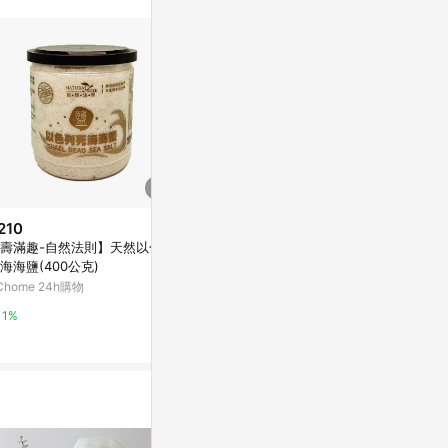
210
$860
壽滿趣-自然法則】天然以色列
貓保健-關節護
$50
(雙重省$10)
海海鹽(400公克)
台鹽氟碘鹽300g
亞洲跨境設計購物
Chome 24h購物
萬家福線上購物
1%
1%
3%