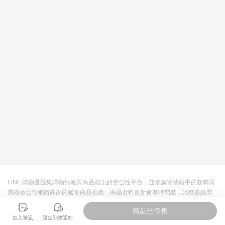
依LINE購物網站訂單成立通知為準。​​ (5)LINE購物設有「單一商
品最高回饋點數」機制 (部分時段開放「回饋無上限」)，以同一
訂單中同一商品不論件數計算，請依訂單成立當下LINE購物的回
饋機制為準。
LINE 購物是匯集購物情報與商品資訊的整合性平台，並依購物情報中的趨勢與
風格做合作網路商家的延伸商品推薦，商品資料更新會有時間差，請務必點擊
商品至各合作網路商家，確認現售價與購物條件，一切資訊以合作廠商網頁為
商品已停售
準。
加入筆記
設定到價通知