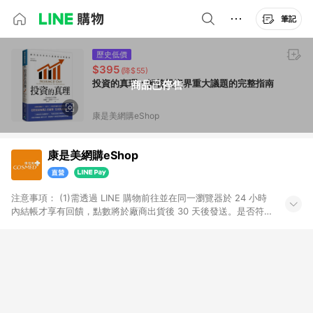
筆記
歷史低價
$395
(降$55)
投資的真理：解答投資界重大議題的完整指南
商品已停售
康是美網購eShop
康是美網購eShop
注意事項：​ (1)需透過 LINE 購物前往並在同一瀏覽器於 24 小時
內結帳才享有回饋，點數將於廠商出貨後 30 天後發送。​是否符
合回饋資格，依LINE購物系統紀錄為準。 (2)若使用康是美網購
APP下單，將無法獲得點數回饋。​ (3)以下品類商品均無回饋：​ -
黃金鑽飾/精品相關/3C數位(含周邊)/家電視聽/運動戶外/母嬰用
品​ -統一時代百貨/夢時代部分商品​ -博客來商品及其他指定商品​
(4)符合LINE POINTS回饋資格之訂單及各商品之「LINE回
饋%」，將於訂單成立後由「LINE購物通知」之官方帳號訊息通
知。亦可於LINE購物網站或APP中的「我的訂單」頁面查詢，請