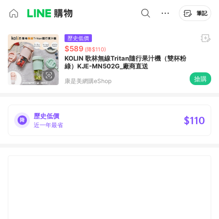
筆記
歷史低價
$589
(降$110)
KOLIN 歌林無線Tritan隨行果汁機（雙杯粉
綠）KJE-MN502G_廠商直送
搶購
康是美網購eShop
歷史低價
$110
近一年最省