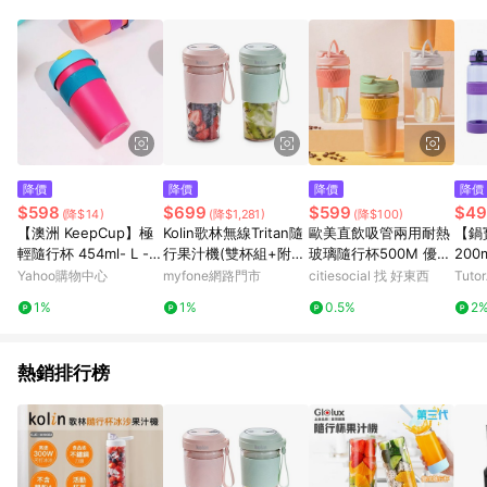
知。亦可於LINE購物網站或APP中的「我的訂單」頁面查詢，請
依LINE購物網站訂單成立通知為準。​​ (5)LINE購物設有「單一商
品最高回饋點數」機制 (部分時段開放「回饋無上限」)，以同一
訂單中同一商品不論件數計算，請依訂單成立當下LINE購物的回
饋機制為準。
降價
降價
降價
降價
$598
$699
$599
$49
(降$14)
(降$1,281)
(降$100)
【澳洲 KeepCup】極
Kolin歌林無線Tritan隨
歐美直飲吸管兩用耐熱
【鍋
輕隨行杯 454ml- L -
行果汁機(雙杯組+附杯
玻璃隨行杯500M 優雅
20
派對
蓋) KJE-MN502P/G粉
紫
粉、
Yahoo購物中心
myfone網路門市
citiesocial 找 好東西
Tuto
色
1%
1%
0.5%
2
熱銷排行榜