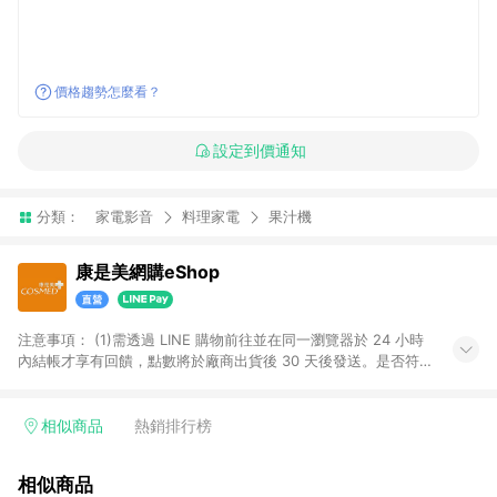
價格趨勢怎麼看？
設定到價通知
分類：
家電影音
料理家電
果汁機
康是美網購eShop
注意事項：​ (1)需透過 LINE 購物前往並在同一瀏覽器於 24 小時
內結帳才享有回饋，點數將於廠商出貨後 30 天後發送。​是否符
合回饋資格，依LINE購物系統紀錄為準。 (2)若使用康是美網購
APP下單，將無法獲得點數回饋。​ (3)以下品類商品均無回饋：​ -
黃金鑽飾/精品相關/3C數位(含周邊)/家電視聽/運動戶外/母嬰用
相似商品
熱銷排行榜
品​ -統一時代百貨/夢時代部分商品​ -博客來商品及其他指定商品​
(4)符合LINE POINTS回饋資格之訂單及各商品之「LINE回
相似商品
饋%」，將於訂單成立後由「LINE購物通知」之官方帳號訊息通