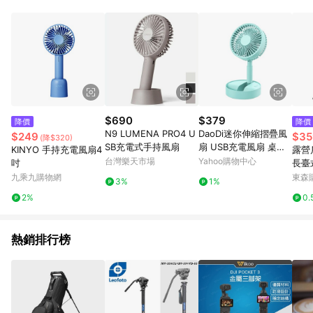
$690
$379
降價
降價
N9 LUMENA PRO4 U
DaoDi迷你伸縮摺疊風
$249
$35
(降$320)
SB充電式手持風扇
扇 USB充電風扇 桌上
KINYO 手持充電風扇4
露營
型風扇
台灣樂天市場
Yahoo購物中心
吋
長臺
掛立
九乘九購物網
東森購
3%
1%
2%
0.
熱銷排行榜