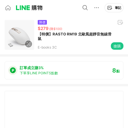
筆記
降價
$279
(降$100)
【特價】RASTO RM19 北歐風超靜音無線滑
鼠
搶購
E-books 3C
訂單成立賺3%
8
點
下單享LINE POINTS點數