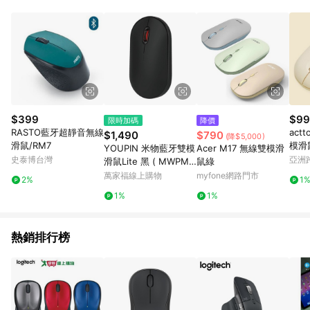
$399
$99
限時加碼
降價
RASTO藍牙超靜音無線
act
$1,490
$790
(降$5,000)
滑鼠/RM7
模滑
YOUPIN 米物藍牙雙模
Acer M17 無線雙模滑
史泰博台灣
亞洲
滑鼠Lite 黑 ( MWPM0
鼠綠
Pinko
1 )
萬家福線上購物
myfone網路門市
2%
1
1%
1%
熱銷排行榜